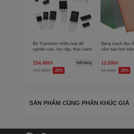
Bộ Transistor nhiều loại để
Bảng mạch đục l
nghiên cứu, học tập, thực hành
cắm hàn linh kiệ
mặt, 2 mặt
154.400₫
12.000₫
Hết hàng
193.000₫
15.000₫
-20%
-20%
SẢN PHẨM CÙNG PHÂN KHÚC GIÁ