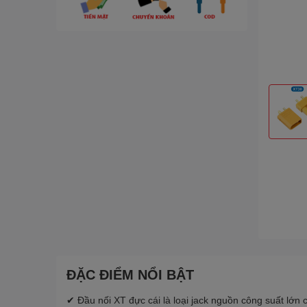
ĐẶC ĐIỂM NỔI BẬT
✔ Đầu nối XT đực cái là loại jack nguồn công suất lớn c