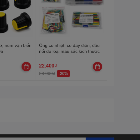
ở, núm vặn biến
Ống co nhiệt, co dây điện, đầu
ựa
nối đủ loại màu sắc kích thước
22.400₫
28.000₫
-20%