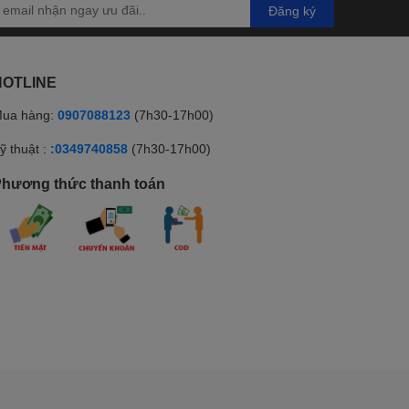
Đăng ký
HOTLINE
ua hàng:
0907088123
(7h30-17h00)
ỹ thuật :
:0349740858
(7h30-17h00)
hương thức thanh toán