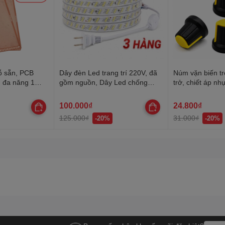
ỗ sẵn, PCB
Dây đèn Led trang trí 220V, đã
Núm vặn biến tr
n đa năng 1
gồm nguồn, Dây Led chống
trở, chiết áp nh
nước, trang trí quấn cây, hắt
trần, lễ Tết
100.000₫
24.800₫
125.000₫
31.000₫
-20%
-20%