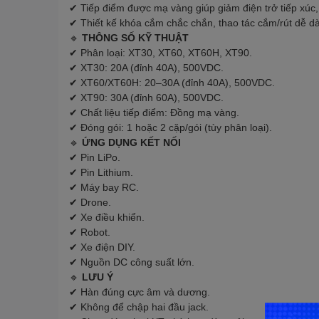
✔ Tiếp điểm được mạ vàng giúp giảm điện trở tiếp xúc,
✔ Thiết kế khóa cắm chắc chắn, thao tác cắm/rút dễ dà
🔹
THÔNG SỐ KỸ THUẬT
✔ Phân loại: XT30, XT60, XT60H, XT90.
✔ XT30: 20A (đỉnh 40A), 500VDC.
✔ XT60/XT60H: 20–30A (đỉnh 40A), 500VDC.
✔ XT90: 30A (đỉnh 60A), 500VDC.
✔ Chất liệu tiếp điểm: Đồng mạ vàng.
✔ Đóng gói: 1 hoặc 2 cặp/gói (tùy phân loại).
🔹
ỨNG DỤNG KẾT NỐI
✔ Pin LiPo.
✔ Pin Lithium.
✔ Máy bay RC.
✔ Drone.
✔ Xe điều khiển.
✔ Robot.
✔ Xe điện DIY.
✔ Nguồn DC công suất lớn.
🔹
LƯU Ý
✔ Hàn đúng cực âm và dương.
✔ Không để chập hai đầu jack.