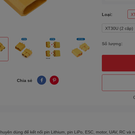
Loại:
X
XT30U (2 cặp)
Số lượng:
Chia sẻ
huyên dùng để kết nối pin Lithium, pin LiPo, ESC, motor, UAV, RC và nh