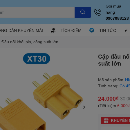
Gọi mua
hàng
0907088123
NG DẪN KHUYẾN MÃI
TÍCH ĐIỂM
TIN TỨC
 Đầu nối khối pin, công suất lớn
Cặp đầu nối
suất lớn
Mã sản phẩm:
HK
Tình trạng:
Có 4
24.000₫
30.0
(Tiết kiệm
6.000₫
KHUYẾN M