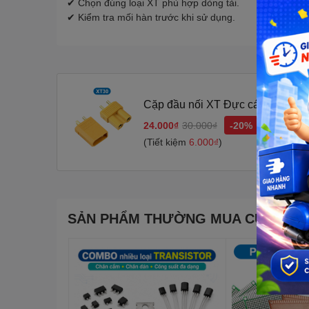
✔ Chọn đúng loại XT phù hợp dòng tải.
✔ Kiểm tra mối hàn trước khi sử dụng.
Cặp đầu nối XT Đực cái, Đầu nối 
24.000₫
30.000₫
-20%
(Tiết kiệm
6.000₫
)
SẢN PHẨM THƯỜNG MUA CÙNG