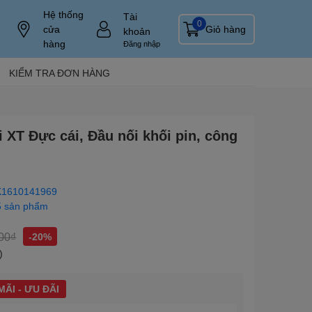
Hệ thống
Tài
0
cửa
Giỏ hàng
khoản
hàng
Đăng nhập
KIỂM TRA ĐƠN HÀNG
 XT Đực cái, Đầu nối khối pin, công
1610141969
5 sản phẩm
00₫
-20%
)
ÃI - ƯU ĐÃI