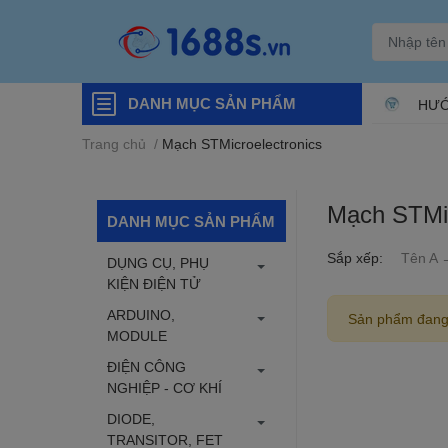
DANH MỤC SẢN PHẨM
HƯỚ
Trang chủ
/
Mạch STMicroelectronics
Mạch STMic
DANH MỤC SẢN PHẨM
Sắp xếp:
Tên A 
DỤNG CỤ, PHỤ
KIỆN ĐIỆN TỬ
ARDUINO,
Sản phẩm đang
MODULE
ĐIỆN CÔNG
NGHIỆP - CƠ KHÍ
DIODE,
TRANSITOR, FET