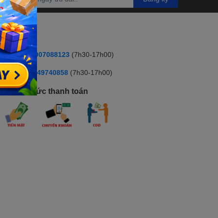
HOTLINE
ua hàng:
0907088123
(7h30-17h00)
ỹ thuật :
:0349740858
(7h30-17h00)
hương thức thanh toán