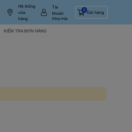
Hệ thống
Tài
0
cửa
Giỏ hàng
khoản
hàng
Đăng nhập
KIỂM TRA ĐƠN HÀNG