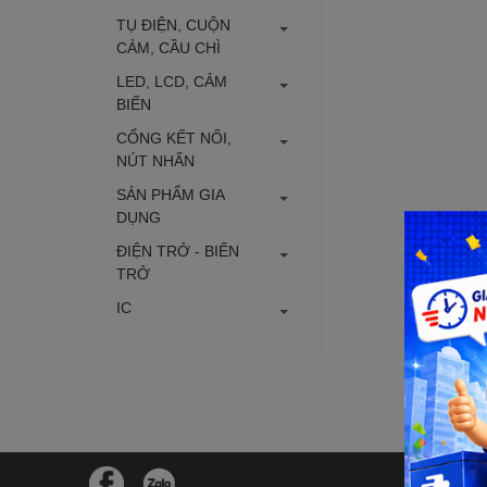
TỤ ĐIỆN, CUỘN
CẢM, CẦU CHÌ
LED, LCD, CẢM
BIẾN
CỔNG KẾT NỐI,
NÚT NHẤN
SẢN PHẨM GIA
DỤNG
ĐIỆN TRỞ - BIẾN
TRỞ
IC