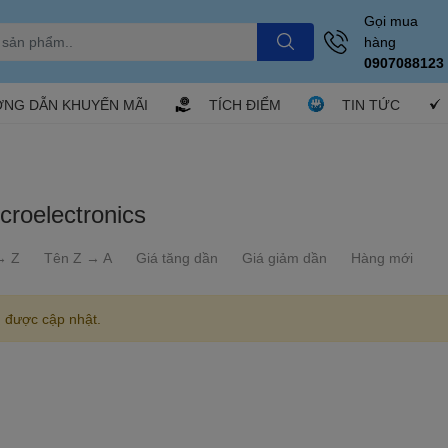
Gọi mua
hàng
0907088123
NG DẪN KHUYẾN MÃI
TÍCH ĐIỂM
TIN TỨC
roelectronics
→ Z
Tên Z → A
Giá tăng dần
Giá giảm dần
Hàng mới
 được cập nhật.