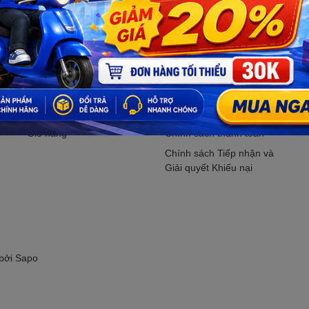
Đăng ký ngay.
Hỗ trợ khách hàng
CHÍNH SÁCH
Tìm kiếm
Chính sách bảo mật
M
Đăng nhập
Chính sách vận chuyển
K
Đăng ký
Chính sách kiểm hàng
P
Giỏ hàng
Chính sách thanh toán
Chính sách Tiếp nhận và
Giải quyết Khiếu nại
 bởi
Sapo