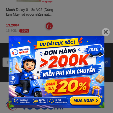
Mạch Delay 0 - 8s V02 (Dùng
làm Máy rót rượu nhấn nút
rót )
13.200₫
16.500₫
-20%
Bạn muốn nhận khuyến mãi
đặc biệt? Đăng ký ngay.
Đăng ký