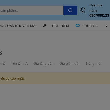
Gọi mua
hàng
0907088123
NG DẪN KHUYẾN MÃI
TÍCH ĐIỂM
TIN TỨC
B
→ Z
Tên Z → A
Giá tăng dần
Giá giảm dần
Hàng mới
 được cập nhật.