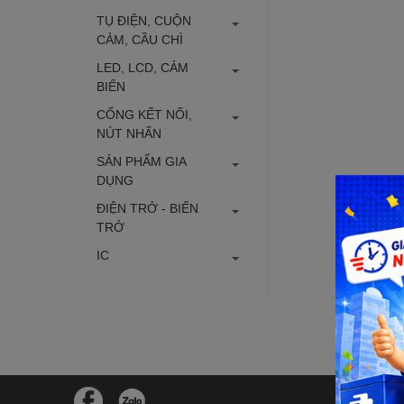
TỤ ĐIỆN, CUỘN
CẢM, CẦU CHÌ
LED, LCD, CẢM
BIẾN
CỔNG KẾT NỐI,
NÚT NHẤN
SẢN PHẨM GIA
DỤNG
ĐIỆN TRỞ - BIẾN
TRỞ
IC