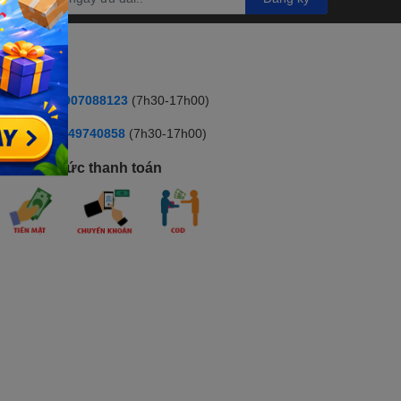
HOTLINE
ua hàng:
0907088123
(7h30-17h00)
ỹ thuật :
:0349740858
(7h30-17h00)
hương thức thanh toán