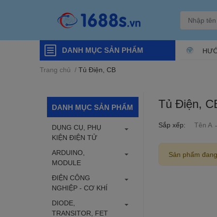
DANH MỤC SẢN PHẨM
HƯỚ
Trang chủ
/
Tủ Điện, CB
Tủ Điện, C
DANH MỤC SẢN PHẨM
Sắp xếp:
Tên A 
DỤNG CỤ, PHỤ
KIỆN ĐIỆN TỬ
ARDUINO,
Sản phẩm đang
MODULE
ĐIỆN CÔNG
NGHIỆP - CƠ KHÍ
DIODE,
TRANSITOR, FET