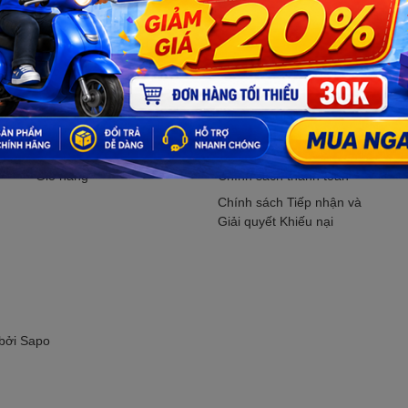
Đăng ký ngay.
Hỗ trợ khách hàng
CHÍNH SÁCH
Tìm kiếm
Chính sách bảo mật
M
Đăng nhập
Chính sách vận chuyển
K
Đăng ký
Chính sách kiểm hàng
P
Giỏ hàng
Chính sách thanh toán
Chính sách Tiếp nhận và
Giải quyết Khiếu nại
 bởi
Sapo