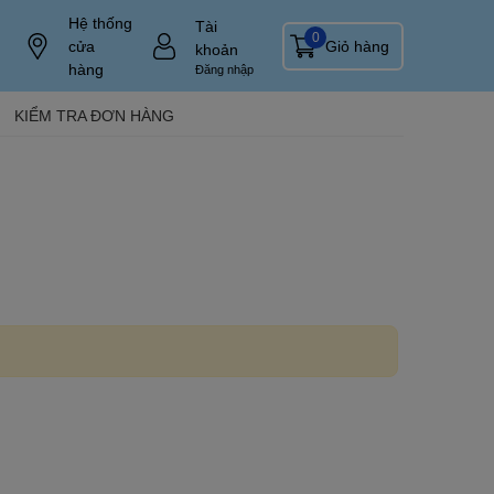
Hệ thống
Tài
0
cửa
Giỏ hàng
khoản
hàng
Đăng nhập
KIỂM TRA ĐƠN HÀNG