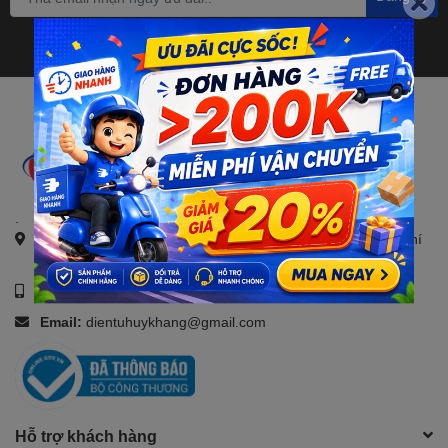
.
Địa chỉ:
21, Đường số 4, KDC Savico, Tam Bình, TP. Hồ Chí
Minh
Số điện thoại:
0907088123
Email:
dientuhuykhang@gmail.com
Hỗ trợ khách hàng