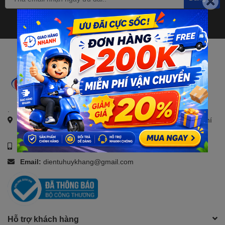
.
Địa chỉ:
21, Đường số 4, KDC Savico, Tam Bình, TP. Hồ Chí
Minh
Số điện thoại:
0907088123
Email:
dientuhuykhang@gmail.com
Hỗ trợ khách hàng