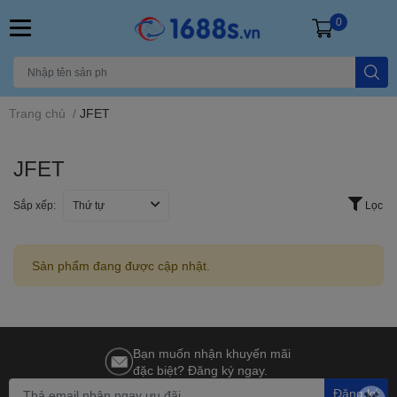
0
Trang chủ
/
JFET
JFET
Sắp xếp:
Thứ tự
Lọc
Sản phẩm đang được cập nhật.
Bạn muốn nhận khuyến mãi
đặc biệt? Đăng ký ngay.
Đăng ký