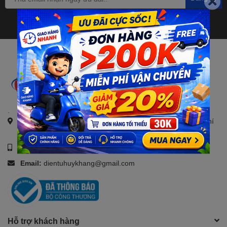
.
Địa chỉ:
21, Đường số 4, KDC Savico, Tam Bình, TP. Hồ Chí
Minh
Số điện thoại:
0907088123
Email:
dientuhuykhang@gmail.com
Hỗ trợ khách hàng