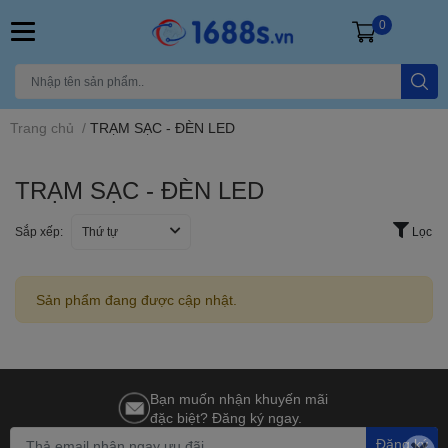
0
Trang chủ
/
TRẠM SẠC - ĐÈN LED
TRẠM SẠC - ĐÈN LED
Sắp xếp:
Thứ tự
Lọc
Sản phẩm đang được cập nhật.
Bạn muốn nhận khuyến mãi
đặc biệt? Đăng ký ngay.
Đăng ký