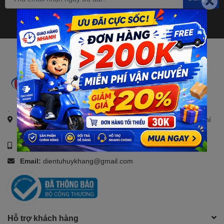
.
Địa chỉ:
21, Đường số 4, KDC Savico, Tam Bình, TP. Hồ Chí
Minh
Số điện thoại:
0907088123
Email:
dientuhuykhang@gmail.com
Hỗ trợ khách hàng