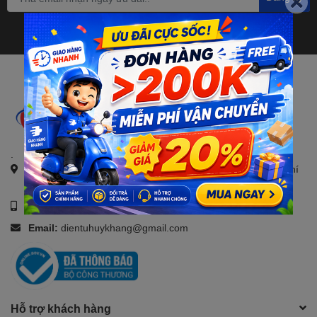
.
Địa chỉ:
21, Đường số 4, KDC Savico, Tam Bình, TP. Hồ Chí
Minh
Số điện thoại:
0907088123
Email:
dientuhuykhang@gmail.com
Hỗ trợ khách hàng