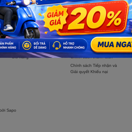
Đăng ký ngay.
Hỗ trợ khách hàng
CHÍNH SÁCH
Tìm kiếm
Chính sách bảo mật
M
Đăng nhập
Chính sách vận chuyển
K
Đăng ký
Chính sách kiểm hàng
P
Giỏ hàng
Chính sách thanh toán
Chính sách Tiếp nhận và
Giải quyết Khiếu nại
 bởi
Sapo