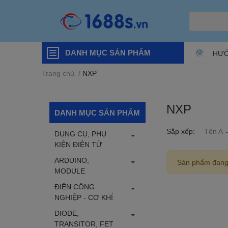
DANH MỤC SẢN PHẨM
HƯỚ
Trang chủ
/
NXP
NXP
DANH MỤC SẢN PHẨM
Sắp xếp:
Tên A 
DỤNG CỤ, PHỤ
KIỆN ĐIỆN TỬ
ARDUINO,
Sản phẩm đang
MODULE
ĐIỆN CÔNG
NGHIỆP - CƠ KHÍ
DIODE,
TRANSITOR, FET