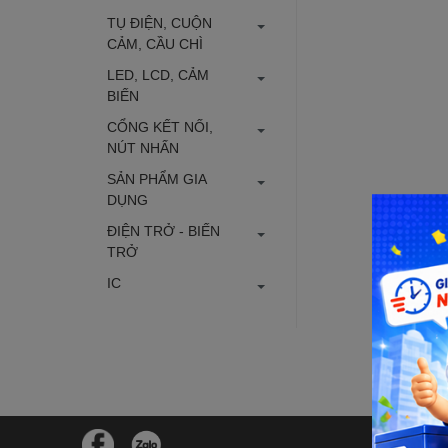
TỤ ĐIỆN, CUỘN
CẢM, CẦU CHÌ
LED, LCD, CẢM
BIẾN
CỔNG KẾT NỐI,
NÚT NHẤN
SẢN PHẨM GIA
DỤNG
ĐIỆN TRỞ - BIẾN
TRỞ
IC