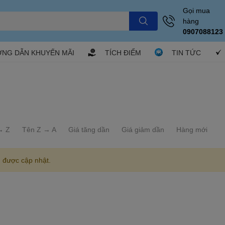
Gọi mua
hàng
0907088123
NG DẪN KHUYẾN MÃI
TÍCH ĐIỂM
TIN TỨC
→ Z
Tên Z → A
Giá tăng dần
Giá giảm dần
Hàng mới
 được cập nhật.