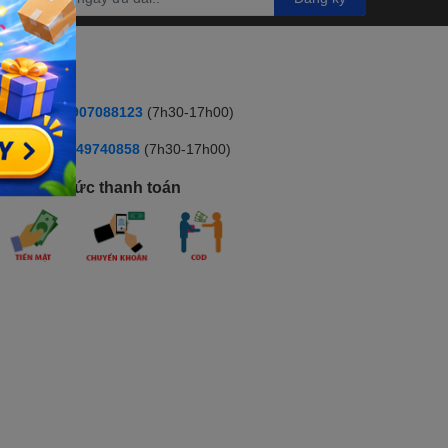
HOTLINE
ua hàng:
0907088123
(7h30-17h00)
ỹ thuật :
:0349740858
(7h30-17h00)
hương thức thanh toán