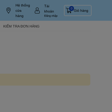
Hệ thống
Tài
0
cửa
Giỏ hàng
khoản
hàng
Đăng nhập
KIỂM TRA ĐƠN HÀNG