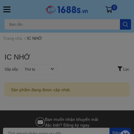
0
Trang chủ
/
IC NHỚ
IC NHỚ
Sắp xếp:
Thứ tự
Lọc
Sản phẩm đang được cập nhật.
Bạn muốn nhận khuyến mãi
đặc biệt? Đăng ký ngay.
Đăng ký