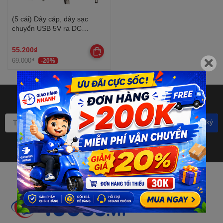
(5 cái) Dây cáp, dây sạc
chuyển USB 5V ra DC
5.5*2.1mm
55.200₫
69.000₫
-20%
Bạn muốn nhận khuyến mãi
đặc biệt? Đăng ký ngay.
Đăng ký