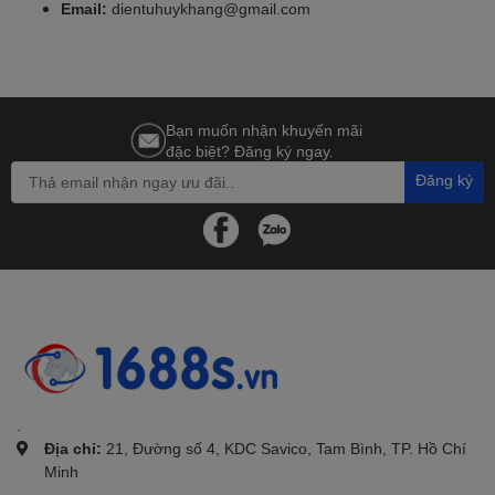
Email:
dientuhuykhang@gmail.com
Bạn muốn nhận khuyến mãi
đặc biệt? Đăng ký ngay.
Đăng ký
.
Địa chỉ:
21, Đường số 4, KDC Savico, Tam Bình, TP. Hồ Chí
Minh