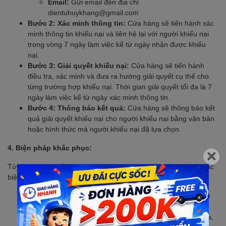
Email:
Gửi email đến địa chỉ
dientuhuykhang@gmail.com
Bước 2: Xác minh thông tin:
Cửa hàng sẽ tiến hành xác
minh thông tin khiếu nại và liên hệ lại với người khiếu nại
trong vòng 7 ngày làm việc kể từ ngày nhận được khiếu
nại.
Bước 3: Giải quyết khiếu nại:
Cửa hàng sẽ tiến hành
điều tra, xác minh và đưa ra hướng giải quyết cụ thể cho
từng trường hợp khiếu nại. Thời gian giải quyết tối đa là 7
ngày làm việc kể từ ngày xác minh thông tin.
Bước 4: Thông báo kết quả:
Cửa hàng sẽ thông báo kết
quả giải quyết khiếu nại cho người khiếu nại bằng văn bản
hoặc hình thức mà người khiếu nại đã lựa chọn.
4. Biện pháp khắc phục:
Tùy theo tính chất và mức độ vi phạm, cửa hàng sẽ áp dụng các
biện pháp khắc phục sau:
Xin lỗi:
Cửa hàng sẽ gửi lời xin lỗi chân thành đến người
tiêu dùng.
Sửa chữa, khắc phục:
Cửa hàng sẽ tiến hành sửa chữa,