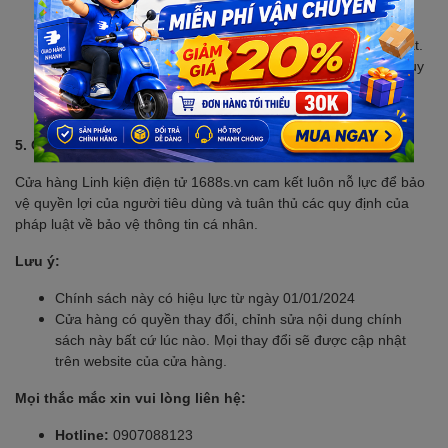
khắc phục hậu quả do vi phạm gây ra (nếu có).
Bồi thường thiệt hại:
Cửa hàng sẽ bồi thường thiệt hại
(nếu có) cho người tiêu dùng theo quy định của pháp luật.
Cải thiện quy trình:
Cửa hàng sẽ rà soát và cải thiện quy
trình thu thập, lưu trữ và sử dụng thông tin cá nhân để
ngăn chặn các vi phạm tương tự xảy ra trong tương lai.
5. Cam kết:
Cửa hàng Linh kiện điện tử 1688s.vn cam kết luôn nỗ lực để bảo
vệ quyền lợi của người tiêu dùng và tuân thủ các quy định của
pháp luật về bảo vệ thông tin cá nhân.
Lưu ý:
Chính sách này có hiệu lực từ ngày 01/01/2024
Cửa hàng có quyền thay đổi, chỉnh sửa nội dung chính
sách này bất cứ lúc nào. Mọi thay đổi sẽ được cập nhật
trên website của cửa hàng.
Mọi thắc mắc xin vui lòng liên hệ:
Hotline:
0907088123