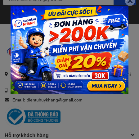
.
Địa chỉ:
21, Đường số 4, KDC Savico, Tam Bình, TP. Hồ Chí
Minh
Số điện thoại:
0907088123
Email:
dientuhuykhang@gmail.com
Hỗ trợ khách hàng