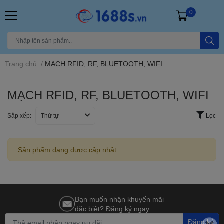
0
Trang chủ
/
MẠCH RFID, RF, BLUETOOTH, WIFI
MẠCH RFID, RF, BLUETOOTH, WIFI
Sắp xếp:
Thứ tự
Lọc
Sản phẩm đang được cập nhật.
Bạn muốn nhận khuyến mãi
đặc biệt? Đăng ký ngay.
Đăng ký