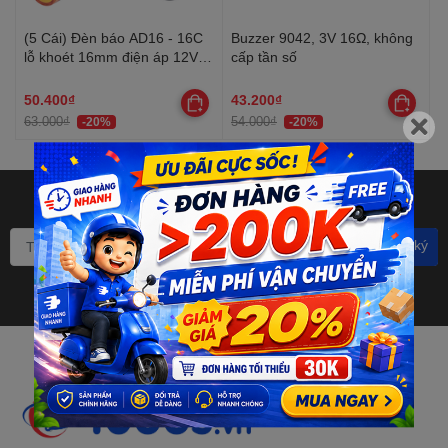
(5 Cái) Đèn báo AD16 - 16C
Buzzer 9042, 3V 16Ω, không
lỗ khoét 16mm điện áp 12V,
cấp tần số
24V, 220VAC, 380VAC
50.400₫
43.200₫
63.000₫
54.000₫
-20%
-20%
Bạn muốn nhận khuyến mãi
đặc biệt? Đăng ký ngay.
Đăng ký