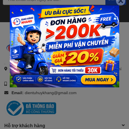
.
Địa chỉ:
21, Đường số 4, KDC Savico, Tam Bình, TP. Hồ Chí
Minh
Số điện thoại:
0907088123
Email:
dientuhuykhang@gmail.com
Hỗ trợ khách hàng