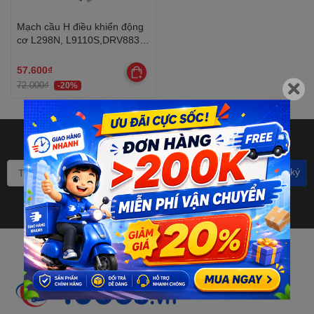
Mạch cầu H điều khiển động
cơ L298N, L9110S,DRV8833
2 kênh
57.600₫
72.000₫
-20%
Bạn muốn nhận khuyến mãi
đặc biệt? Đăng ký ngay.
Đăng ký