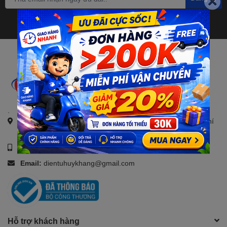
.
Địa chỉ:
21, Đường số 4, KDC Savico, Tam Bình, TP. Hồ Chí
Minh
Số điện thoại:
0907088123
Email:
dientuhuykhang@gmail.com
Hỗ trợ khách hàng