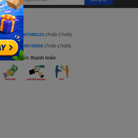
HOTLINE
ua hàng:
0907088123
(7h30-17h00)
ỹ thuật :
:0349740858
(7h30-17h00)
hương thức thanh toán