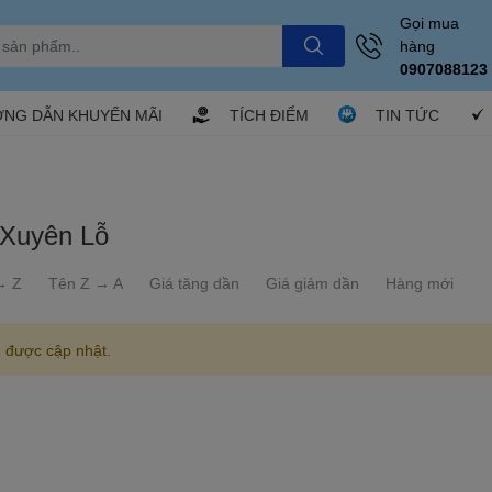
Gọi mua
hàng
0907088123
NG DẪN KHUYẾN MÃI
TÍCH ĐIỂM
TIN TỨC
Xuyên Lỗ
→ Z
Tên Z → A
Giá tăng dần
Giá giảm dần
Hàng mới
 được cập nhật.