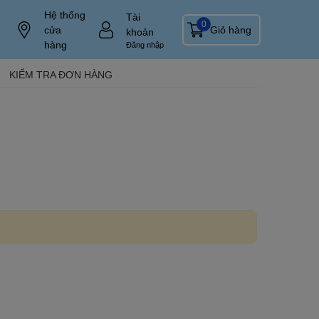
Hệ thống
Tài
0
cửa
Giỏ hàng
khoản
hàng
Đăng nhập
KIỂM TRA ĐƠN HÀNG