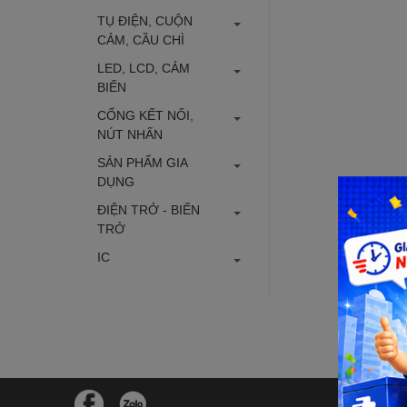
TỤ ĐIỆN, CUỘN
CẢM, CẦU CHÌ
LED, LCD, CẢM
BIẾN
CỔNG KẾT NỐI,
NÚT NHẤN
SẢN PHẨM GIA
DỤNG
ĐIỆN TRỞ - BIẾN
TRỞ
IC