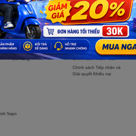
Đăng ký ngay.
Hỗ trợ khách hàng
CHÍNH SÁCH
Tìm kiếm
Chính sách bảo mật
M
Đăng nhập
Chính sách vận chuyển
K
Đăng ký
Chính sách kiểm hàng
P
Giỏ hàng
Chính sách thanh toán
Chính sách Tiếp nhận và
Giải quyết Khiếu nại
 bởi
Sapo