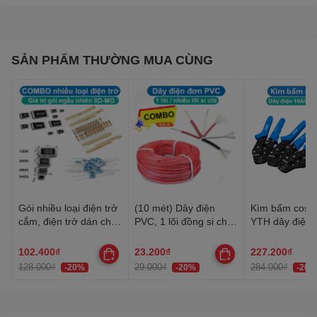
SẢN PHẨM THƯỜNG MUA CÙNG
Gói nhiều loại điện trở
(10 mét) Dây điện
Kìm bấm cos 
cắm, điện trở dán cho
PVC, 1 lõi đồng si chì,
YTH dây điện 
anh em thợ cần đủ loại
nhiều lõi mạ thiếc, 20-
30AWG-10AW
22AWG
102.400₫
23.200₫
227.200₫
128.000₫
29.000₫
284.000₫
-20%
-20%
-20%