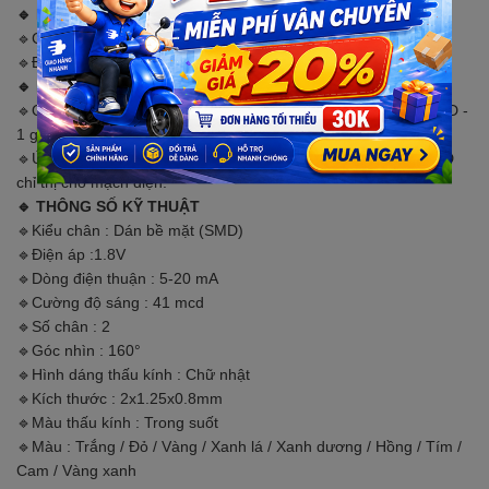
🔹 LƯU Ý:
🔹Cần cấp đúng điện áp và trở cho LED
🔹Để LED sáng đẹp và lâu dài thì cấp dòng khoảng <20mA
🔹 MÔ TẢ SẢN PHẨM
🔹Quý khách đặt hàng : (20 con) LED dán trong suốt 0805 SMD -
1 gói gồm có 20 con LED dán trong suốt 0805
🔹Ứng dụng : Trang trí, diy sản phẩm học tập hoặc giải trí, LED
chỉ thị cho mạch điện.
🔹 THÔNG SỐ KỸ THUẬT
🔹Kiểu chân : Dán bề mặt (SMD)
🔹Điện áp :1.8V
🔹Dòng điện thuận : 5-20 mA
🔹Cường độ sáng : 41 mcd
🔹Số chân : 2
🔹Góc nhìn : 160°
🔹Hình dáng thấu kính : Chữ nhật
🔹Kích thước : 2x1.25x0.8mm
🔹Màu thấu kính : Trong suốt
🔹Màu : Trắng / Đỏ / Vàng / Xanh lá / Xanh dương / Hồng / Tím /
Cam / Vàng xanh