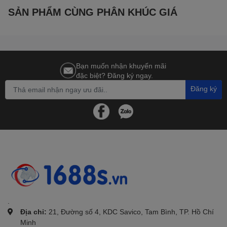
SẢN PHẨM CÙNG PHÂN KHÚC GIÁ
Bạn muốn nhận khuyến mãi
đặc biệt? Đăng ký ngay.
Đăng ký
.
Địa chỉ:
21, Đường số 4, KDC Savico, Tam Bình, TP. Hồ Chí
Minh