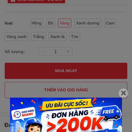
loại:
Hồng
Đỏ
Vàng
Xanh dương
Cam
Vàng xanh
Trắng
Xanh lá
Tím
Số lượng:
MUA NGAY
THÊM VÀO GIỎ HÀNG
Gọi đặt mua
0907088123
(7:30 - 17:00)
ĐẶC ĐIỂM NỔI BẬT