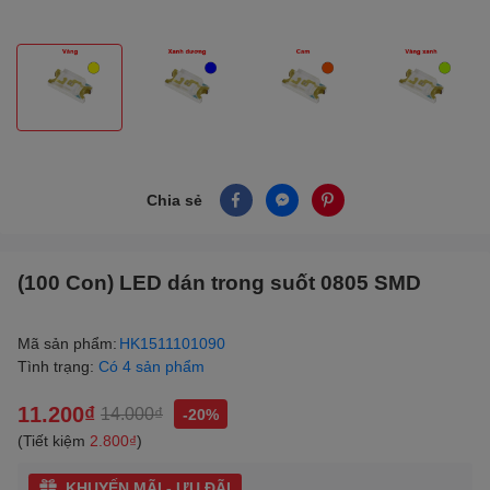
Chia sẻ
(100 Con) LED dán trong suốt 0805 SMD
Mã sản phẩm:
HK1511101090
Tình trạng:
Có 4 sản phẩm
11.200₫
14.000₫
-20%
(Tiết kiệm
2.800₫
)
KHUYẾN MÃI - ƯU ĐÃI