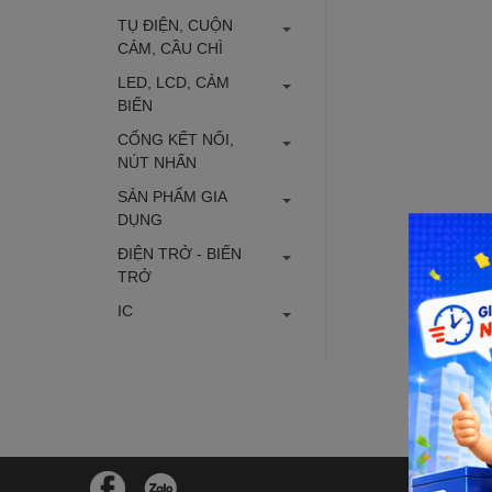
TỤ ĐIỆN, CUỘN
CẢM, CẦU CHÌ
LED, LCD, CẢM
BIẾN
CỔNG KẾT NỐI,
NÚT NHẤN
SẢN PHẨM GIA
DỤNG
ĐIỆN TRỞ - BIẾN
TRỞ
IC