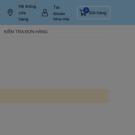
Hệ thống
Tài
0
cửa
Giỏ hàng
khoản
hàng
Đăng nhập
KIỂM TRA ĐƠN HÀNG