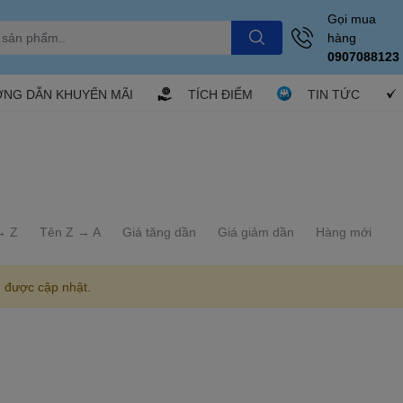
Gọi mua
hàng
0907088123
NG DẪN KHUYẾN MÃI
TÍCH ĐIỂM
TIN TỨC
→ Z
Tên Z → A
Giá tăng dần
Giá giảm dần
Hàng mới
 được cập nhật.