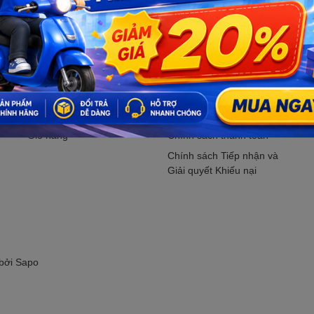
Đăng ký ngay.
Hỗ trợ khách hàng
CHÍNH SÁCH
Tìm kiếm
Chính sách bảo mật
M
Đăng nhập
Chính sách vận chuyển
K
Đăng ký
Chính sách kiểm hàng
P
Giỏ hàng
Chính sách thanh toán
Chính sách Tiếp nhận và
Giải quyết Khiếu nại
 bởi
Sapo