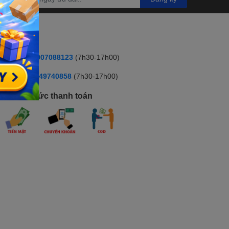
HOTLINE
ua hàng:
0907088123
(7h30-17h00)
ỹ thuật :
:0349740858
(7h30-17h00)
hương thức thanh toán