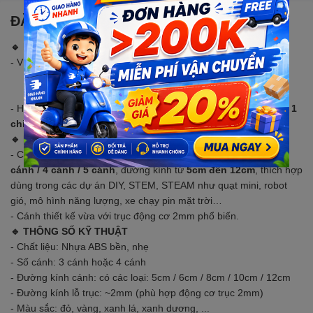
ĐẶC ĐIỂM NỔI BẬT
🔹 LƯU Ý
- Ví dụ chọn phân loại (4 cánh 6cm), có nghĩa là:
+ Quạt có 4 cánh
+ Đường kính cánh quạt là 6cm
- Hình ảnh chỉ minh họa
nhiều màu sắc
. Mỗi lượt chọn mua là
1
chiếc
🔹 MÔ TẢ SẢN PHẨM
- Cánh quạt mini bằng nhựa siêu nhẹ, bền chắc, nhiều loại
3
cánh / 4 cánh / 5 cánh
, đường kính từ
5cm đến 12cm
, thích hợp
dùng trong các dự án DIY, STEM, STEAM như quạt mini, robot
gió, mô hình năng lượng, xe chạy pin mặt trời…
- Cánh thiết kế vừa với trục động cơ 2mm phổ biến.
🔹 THÔNG SỐ KỸ THUẬT
- Chất liệu: Nhựa ABS bền, nhẹ
- Số cánh: 3 cánh hoặc 4 cánh
- Đường kính cánh: có các loại: 5cm / 6cm / 8cm / 10cm / 12cm
- Đường kính lỗ trục: ~2mm (phù hợp động cơ trục 2mm)
- Màu sắc: đỏ, vàng, xanh lá, xanh dương, ...