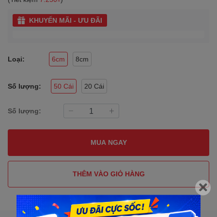
KHUYẾN MÃI - ƯU ĐÃI
Loại:
6cm
8cm
Số lượng:
50 Cái
20 Cái
Số lượng:
MUA NGAY
THÊM VÀO GIỎ HÀNG
Gọi đặt mua
0907088123
(7:30 - 17:00)