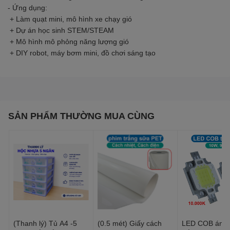
- Ứng dụng:
+ Làm quạt mini, mô hình xe chạy gió
+ Dự án học sinh STEM/STEAM
+ Mô hình mô phỏng năng lượng gió
+ DIY robot, máy bơm mini, đồ chơi sáng tạo
SẢN PHẨM THƯỜNG MUA CÙNG
(Thanh lý) Tủ A4 -5
(0.5 mét) Giấy cách
LED COB ánh 