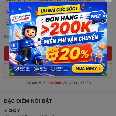
(10C) Lớn 40A
(10C) Lớn 50A
(10C) Lớn 60A
(10C) Lớn 70A
(10C) Lớn 80A
(10C) Lớn 100A
Số lượng:
MUA NGAY
THÊM VÀO GIỎ HÀNG
Gọi đặt mua
0907088123
(7:30 - 17:00)
ĐẶC ĐIỂM NỔI BẬT
🔹 CHÚ Ý