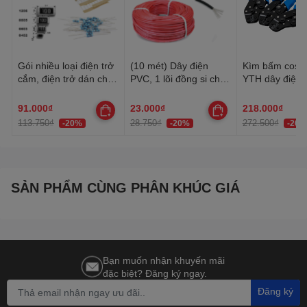
Gói nhiều loại điện trở
(10 mét) Dây điện
Kìm bấm cos 
cắm, điện trở dán cho
PVC, 1 lõi đồng si chì,
YTH dây điện 
anh em thợ cần đủ loại
nhiều lõi mạ thiếc, 20-
30AWG-10AW
22AWG
91.000₫
23.000₫
218.000₫
113.750₫
28.750₫
272.500₫
-20%
-20%
-20%
SẢN PHẨM CÙNG PHÂN KHÚC GIÁ
Bạn muốn nhận khuyến mãi
đặc biệt? Đăng ký ngay.
Đăng ký