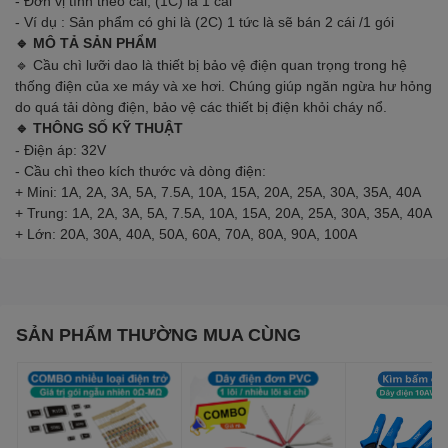
- Đơn vị tính theo cái, (1C) là 1 cái
- Ví dụ : Sản phẩm có ghi là (2C) 1 tức là sẽ bán 2 cái /1 gói
🔹 MÔ TẢ SẢN PHẨM
🔹 Cầu chì lưỡi dao là thiết bị bảo vệ điện quan trọng trong hệ
thống điện của xe máy và xe hơi. Chúng giúp ngăn ngừa hư hỏng
do quá tải dòng điện, bảo vệ các thiết bị điện khỏi cháy nổ.
🔹 THÔNG SỐ KỸ THUẬT
- Điện áp: 32V
- Cầu chì theo kích thước và dòng điện:
+ Mini: 1A, 2A, 3A, 5A, 7.5A, 10A, 15A, 20A, 25A, 30A, 35A, 40A
+ Trung: 1A, 2A, 3A, 5A, 7.5A, 10A, 15A, 20A, 25A, 30A, 35A, 40A
+ Lớn: 20A, 30A, 40A, 50A, 60A, 70A, 80A, 90A, 100A
SẢN PHẨM THƯỜNG MUA CÙNG