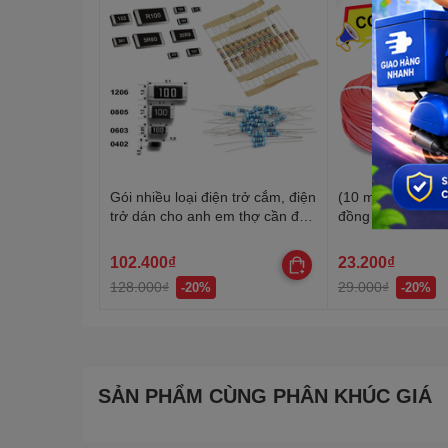
Gói nhiều loại điện trở cắm, điện
(10 mét) Dây điện
trở dán cho anh em thợ cần đủ
đồng si chì, nhiều
loại
20-22AWG
102.400₫
23.200₫
128.000₫
29.000₫
-20%
-20%
SẢN PHẨM CÙNG PHÂN KHÚC GIÁ