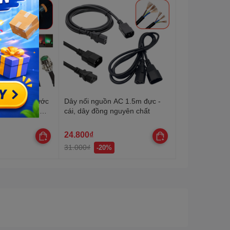
 có chống nước
Dây nối nguồn AC 1.5m đực -
 20cm,đường
cái, dây đồng nguyên chất
24.800₫
31.000₫
-20%