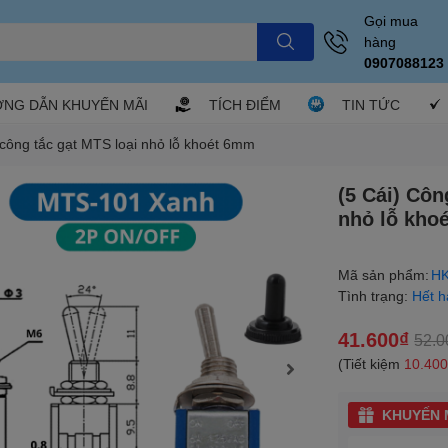
Gọi mua
hàng
0907088123
NG DẪN KHUYẾN MÃI
TÍCH ĐIỂM
TIN TỨC
 công tắc gạt MTS loại nhỏ lỗ khoét 6mm
(5 Cái) Côn
nhỏ lỗ kho
Mã sản phẩm:
HK
Tình trạng:
Hết 
41.600₫
52.0
(Tiết kiệm
10.40
KHUYẾN M