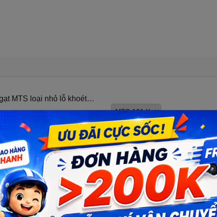
 gạt MTS loại nhỏ lỗ khoét