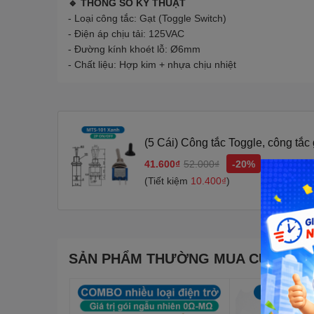
🔹 THÔNG SỐ KỸ THUẬT
- Loại công tắc: Gạt (Toggle Switch)
- Điện áp chịu tải: 125VAC
- Đường kính khoét lỗ: Ø6mm
- Chất liệu: Hợp kim + nhựa chịu nhiệt
(5 Cái) Công tắc Toggle, công tắc
6mm
41.600₫
52.000₫
-20%
(Tiết kiệm
10.400₫
)
SẢN PHẨM THƯỜNG MUA CÙNG