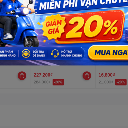
 PVC, 1 lõi
Kìm bấm cos ghim YTH dây
LED vỏ inox nối
 lõi mạ thiếc,
điện từ 30AWG-10AWG
12VDC,dây dài
kính ren 8mm
227.200₫
16.800₫
284.000₫
21.000₫
-20%
-20%