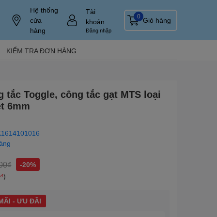
Hệ thống
Tài
0
cửa
Giỏ hàng
khoản
hàng
Đăng nhập
KIỂM TRA ĐƠN HÀNG
g tắc Toggle, công tắc gạt MTS loại
ét 6mm
1614101016
hàng
00₫
-20%
0₫
)
ÃI - ƯU ĐÃI