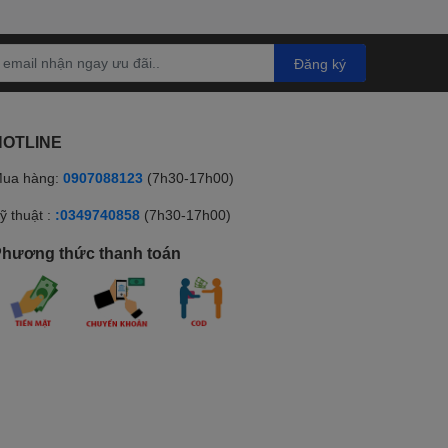
Đăng ký
HOTLINE
ua hàng:
0907088123
(7h30-17h00)
ỹ thuật :
:0349740858
(7h30-17h00)
hương thức thanh toán