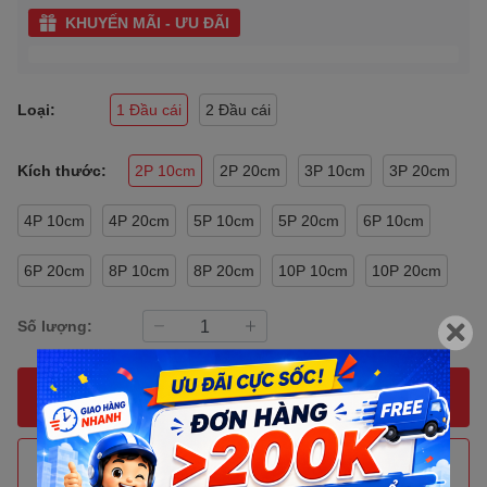
KHUYẾN MÃI - ƯU ĐÃI
Loại:
1 Đầu cái
2 Đầu cái
Kích thước:
2P 10cm
2P 20cm
3P 10cm
3P 20cm
4P 10cm
4P 20cm
5P 10cm
5P 20cm
6P 10cm
6P 20cm
8P 10cm
8P 20cm
10P 10cm
10P 20cm
Số lượng:
MUA NGAY
THÊM VÀO GIỎ HÀNG