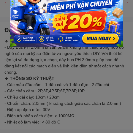
Gọi đặt mua
0907088123
(7:30 - 17:00)
ĐẶC ĐIỂM NỔI BẬT
🔹 MÔ TẢ SẢN PHẨM
- Dây Bus PH 2.0mm là sản phẩm không thể thiếu trong hộp đồ
nghề của mọi kỹ sư điện tử và người yêu thích DIY. Với thiết kế
tiện lợi và đa dạng lựa chọn, dây bus PH 2.0mm giúp bạn dễ
dàng kết nối các mạch điện và linh kiện điện tử một cách nhanh
chóng.
🔹 THÔNG SỐ KỸ THUẬT
- Các mẫu đầu cắm : 1 đầu cái và 1 đầu đực , 2 đầu cái
- Các chân cắm : 2P,3P,4P,5P,6P,7P,8P,10P
- Chiều dài dây: 10cm / 20cm
- Chuẩn chân: 2.0mm ( khoảng cách giữa các chân là 2.0mm)
- Điện áp định mức: 30V
- Điện trở phần cách điện: > 1000MΩ
- Nhiệt độ làm việc: < 80 độ C