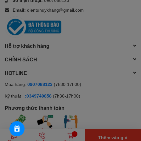
Số điện thoại:
0907088123
Email:
dientuhuykhang@gmail.com
Hỗ trợ khách hàng
CHÍNH SÁCH
HOTLINE
Mua hàng:
0907088123
(7h30-17h00)
Kỹ thuật :
:0349740858
(7h30-17h00)
Phương thức thanh toán
0
Thêm vào giỏ
© Bản quyền thuộc về Huy Khang Electronics | Cung cấp bởi
Sapo
Nhắn tin
Gọi điện
Giỏ hàng