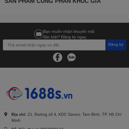
SẢN PHẨM CÙNG PHÂN KHÚC GIÁ
Bạn muốn nhận khuyến mãi
đặc biệt? Đăng ký ngay.
Đăng ký
.
Địa chỉ:
21, Đường số 4, KDC Savico, Tam Bình, TP. Hồ Chí
Minh