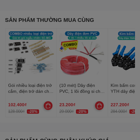
SẢN PHẨM THƯỜNG MUA CÙNG
Gói nhiều loại điện trở
(10 mét) Dây điện
Kìm bấm cos 
cắm, điện trở dán cho
PVC, 1 lõi đồng si chì,
YTH dây điện 
anh em thợ cần đủ loại
nhiều lõi mạ thiếc, 20-
30AWG-10AW
22AWG
102.400₫
23.200₫
227.200₫
128.000₫
29.000₫
284.000₫
-20%
-20%
-20%