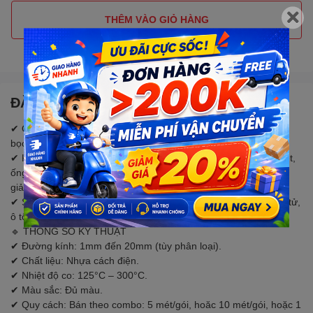
THÊM VÀO GIỎ HÀNG
Gọi đặt mua
0907088123
(7:30 - 17:00)
ĐẶC ĐIỂM NỔI BẬT
✔ Ống co nhiệt (ống gen co nhiệt) là phụ kiện chuyên dùng để
bọc dây điện, bảo vệ mối nối và tăng khả năng cách điện.
✔ Khi được gia nhiệt bằng máy khò, bật lửa hoặc máy sấy nhiệt,
ống sẽ co đều và ôm sát vật thể giúp chống bụi, chống ẩm và
giảm nguy cơ chạm chập.
✔ Sản phẩm được sử dụng rộng rãi trong điện dân dụng, điện tử,
ô tô, xe máy, tủ điện và các dự án DIY.
🔹 THÔNG SỐ KỸ THUẬT
✔ Đường kính: 1mm đến 20mm (tùy phân loại).
✔ Chất liệu: Nhựa cách điện.
✔ Nhiệt độ co: 125°C – 300°C.
✔ Màu sắc: Đủ màu.
✔ Quy cách: Bán theo combo: 5 mét/gói, hoăc 10 mét/gói, hoặc 1