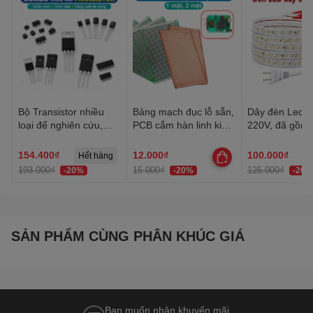
Bộ Transistor nhiều
Bảng mạch đục lỗ sẵn,
Dây đèn Led tr
loại để nghiên cứu,
PCB cắm hàn linh kiện
220V, đã gồm 
học tập, thực hành
đa năng 1 mặt, 2 mặt
Dây Led chống
trang trí quấn 
154.400₫
12.000₫
100.000₫
Hết hàng
trần, lễ Tết
193.000₫
15.000₫
125.000₫
-20%
-20%
-20%
SẢN PHẨM CÙNG PHÂN KHÚC GIÁ
Bạn muốn nhận khuyến mãi