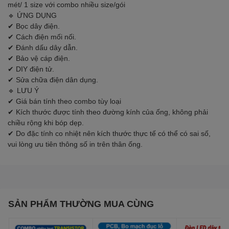
mét/ 1 size với combo nhiều size/gói
🔹 ỨNG DỤNG
✔ Bọc dây điện.
✔ Cách điện mối nối.
✔ Đánh dấu dây dẫn.
✔ Bảo vệ cáp điện.
✔ DIY điện tử.
✔ Sửa chữa điện dân dụng.
🔹 LƯU Ý
✔ Giá bán tính theo combo tùy loại
✔ Kích thước được tính theo đường kính của ống, không phải
chiều rộng khi bóp dẹp.
✔ Do đặc tính co nhiệt nên kích thước thực tế có thể có sai số,
vui lòng ưu tiên thông số in trên thân ống.
SẢN PHẨM THƯỜNG MUA CÙNG