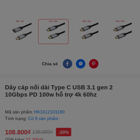
Chia sẻ
Dây cáp nối dài Type C USB 3.1 gen 2
10Gbps PD 100w hỗ trợ 4k 60hz
Mã sản phẩm:
HK1612101180
Tình trạng:
Có 9 sản phẩm
108.800₫
136.000₫
-20%
(Tiết kiệm
27.200₫
)