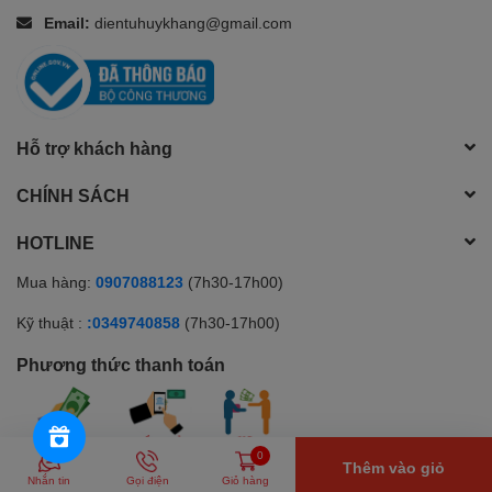
Email:
dientuhuykhang@gmail.com
Hỗ trợ khách hàng
CHÍNH SÁCH
HOTLINE
Mua hàng:
0907088123
(7h30-17h00)
Kỹ thuật :
:0349740858
(7h30-17h00)
Phương thức thanh toán
0
Thêm vào giỏ
© Bản quyền thuộc về Huy Khang Electronics | Cung cấp bởi
Sapo
Nhắn tin
Gọi điện
Giỏ hàng