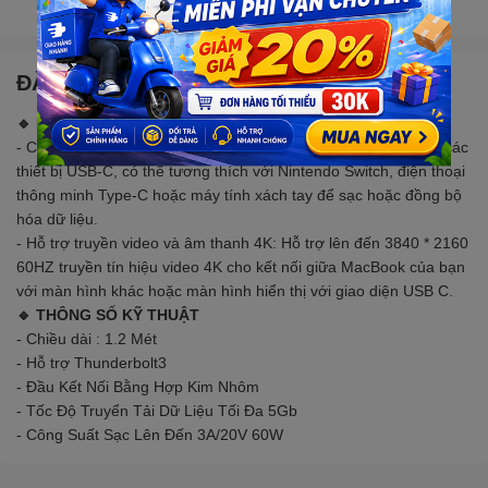
Gọi đặt mua
0907088123
(7:30 - 17:00)
ĐẶC ĐIỂM NỔI BẬT
🔹 MÔ TẢ SẢN PHẨM
- Cáp mở rộng USB-C: Được thiết kế để mở rộng kết nối giữa các
thiết bị USB-C, có thể tương thích với Nintendo Switch, điện thoại
thông minh Type-C hoặc máy tính xách tay để sạc hoặc đồng bộ
hóa dữ liệu.
- Hỗ trợ truyền video và âm thanh 4K: Hỗ trợ lên đến 3840 * 2160
60HZ truyền tín hiệu video 4K cho kết nối giữa MacBook của bạn
với màn hình khác hoặc màn hình hiển thị với giao diện USB C.
🔹 THÔNG SỐ KỸ THUẬT
- Chiều dài : 1.2 Mét
- Hỗ trợ Thunderbolt3
- Đầu Kết Nối Bằng Hợp Kim Nhôm
- Tốc Độ Truyển Tải Dữ Liệu Tối Đa 5Gb
- Công Suất Sạc Lên Đến 3A/20V 60W