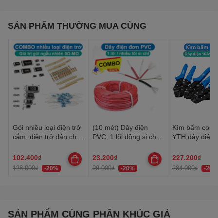
SẢN PHẨM THƯỜNG MUA CÙNG
Gói nhiều loại điện trở
(10 mét) Dây điện
Kìm bấm cos 
cắm, điện trở dán cho
PVC, 1 lõi đồng si chì,
YTH dây điện 
anh em thợ cần đủ loại
nhiều lõi mạ thiếc, 20-
30AWG-10AW
22AWG
102.400₫
23.200₫
227.200₫
128.000₫
29.000₫
284.000₫
-20%
-20%
-20%
SẢN PHẨM CÙNG PHÂN KHÚC GIÁ