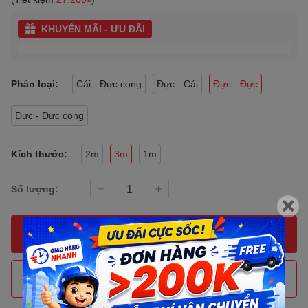
KHUYẾN MÃI - ƯU ĐÃI
Phân loại:
Cái - Đực cong
Đực - Cái
Đực - Đực
Đực - Đực cong
Kích thước:
2m
3m
1m
Số lượng:
MUA NGAY
THÊM VÀO GIỎ HÀNG