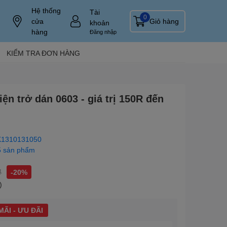
Hệ thống
Tài
0
cửa
Giỏ hàng
khoản
hàng
Đăng nhập
KIỂM TRA ĐƠN HÀNG
iện trở dán 0603 - giá trị 150R đến
1310131050
5 sản phẩm
₫
-20%
)
ÃI - ƯU ĐÃI