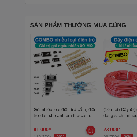
SẢN PHẨM THƯỜNG MUA CÙNG
Gói nhiều loại điện trở cắm, điện
(10 mét) Dây điện
trở dán cho anh em thợ cần đủ
đồng si chì, nhiều
loại
20-22AWG
91.000₫
23.000₫
113.750₫
28.750₫
-20%
-20%