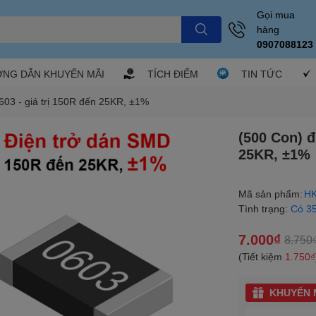
Gọi mua
hàng
0907088123
NG DẪN KHUYẾN MÃI
TÍCH ĐIỂM
TIN TỨC
603 - giá trị 150R đến 25KR, ±1%
(500 Con) đ
25KR, ±1%
Mã sản phẩm:
HK
Tình trạng:
Có 3
7.000₫
8.750
(Tiết kiệm
1.750₫
KHUYẾN M