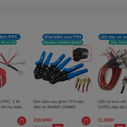
 PVC, 1 lõi
Kìm bấm cos ghim YTH dây
LED vỏ inox nối
 lõi mạ thiếc,
điện từ 30AWG-10AWG
12VDC,dây dài
kính ren 8mm
218.000₫
11.000₫
272.500₫
13.750₫
-20%
-20%