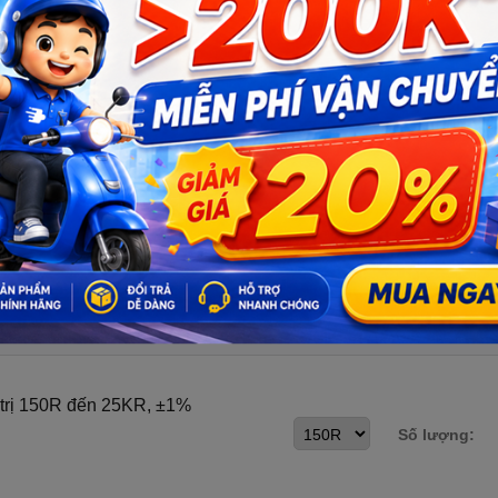
00 = 20 K Ohm
á trị 150R đến 25KR, ±1%
Số lượng: