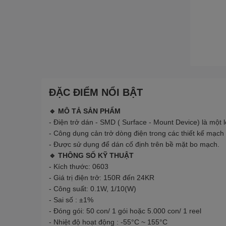
ĐẶC ĐIỂM NỔI BẬT
🔹 MÔ TẢ SẢN PHẨM
- Điện trở dán - SMD ( Surface - Mount Device) là một lo
- Công dụng cản trở dòng điện trong các thiết kế mạch 
- Được sử dụng để dán cố định trên bề mặt bo mạch.
🔹 THÔNG SỐ KỸ THUẬT
- Kích thước: 0603
- Giá trị điện trở: 150R đến 24KR
- Công suất: 0.1W, 1/10(W)
- Sai số : ±1%
- Đóng gói: 50 con/ 1 gói hoặc 5.000 con/ 1 reel
- Nhiệt độ hoạt động :
-55°C ~ 155°C