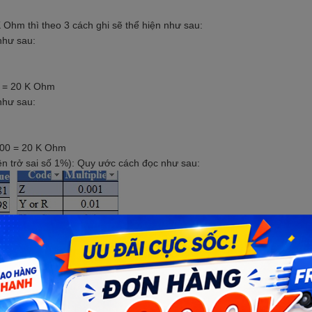
 K Ohm thì theo 3 cách ghi sẽ thể hiện như sau:
như sau:
0 = 20 K Ohm
như sau:
000 = 20 K Ohm
ện trở sai số 1%): Quy ước cách đọc như sau: