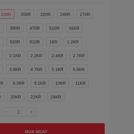
150R
200R
220R
240R
270R
R
390R
470R
510R
560R
R
820R
910R
1KR
1.2KR
2.1KR
2.2KR
2.4KR
2.7KR
3.9KR
4.7KR
5.1KR
5.6KR
KR
8.2KR
9.1KR
10KR
11KR
R
20KR
22KR
24KR
MUA NGAY