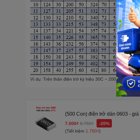
Ví dụ: Trên thân điện trở ký hiệu 30C ~ 200*100
= 20 0
(500 Con) điện trở dán 0603 - gi
7.000₫
8.750₫
-20%
(Tiết kiệm
1.750₫
)