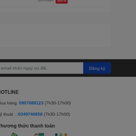
Đăng ký
HOTLINE
ua hàng:
0907088123
(7h30-17h00)
ỹ thuật :
:0349740858
(7h30-17h00)
hương thức thanh toán