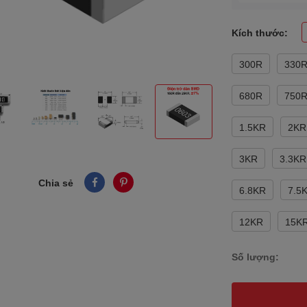
Kích thước:
300R
330
680R
750
1.5KR
2KR
3KR
3.3KR
Chia sẻ
6.8KR
7.5
12KR
15K
Số lượng: