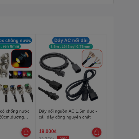
 có chống nước
Dây nối nguồn AC 1.5m đực -
 20cm,đường
cái, dây đồng nguyên chất
19.000₫
23.750₫
-20%