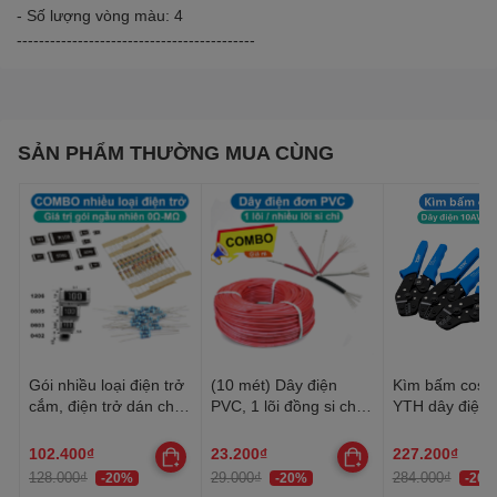
- Số lượng vòng màu: 4
-------------------------------------------
SẢN PHẨM THƯỜNG MUA CÙNG
Gói nhiều loại điện trở
(10 mét) Dây điện
Kìm bấm cos 
cắm, điện trở dán cho
PVC, 1 lõi đồng si chì,
YTH dây điện 
anh em thợ cần đủ loại
nhiều lõi mạ thiếc, 20-
30AWG-10AW
22AWG
102.400₫
23.200₫
227.200₫
128.000₫
29.000₫
284.000₫
-20%
-20%
-20%