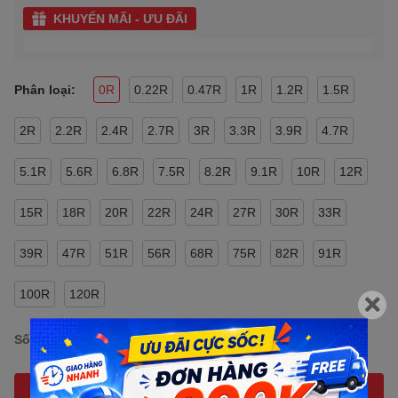
KHUYẾN MÃI - ƯU ĐÃI
Phân loại:
0R
0.22R
0.47R
1R
1.2R
1.5R
2R
2.2R
2.4R
2.7R
3R
3.3R
3.9R
4.7R
5.1R
5.6R
6.8R
7.5R
8.2R
9.1R
10R
12R
15R
18R
20R
22R
24R
27R
30R
33R
39R
47R
51R
56R
68R
75R
82R
91R
100R
120R
Số lượng:
MUA NGAY