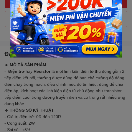
THÊM VÀO GIỎ HÀNG
Gọi đặt mua
0907088123
(7:30 - 17:00)
ĐẶC ĐIỂM NỔI BẬT
🔹 MÔ TẢ SẢN PHẨM
-
Điện trở
hay
Resistor
là một
l
inh kiện điện tử thụ động gồm 2
tiếp điểm kết nối, thường được dùng để hạn chế cường độ dòng
điện chảy trong mạch, điều chỉnh mức độ tín hiệu, dùng để chia
điện áp, kích hoạt các linh kiện điện tử chủ động như transistor,
tiếp điểm cuối trong đường truyền điện và có trong rất nhiều ứng
dụng khác.
🔹 THÔNG SỐ KỸ THUẬT
0R đến 120R
- Giá trị điện trở:
- Công suất: 2W
- Sai số : ±5%