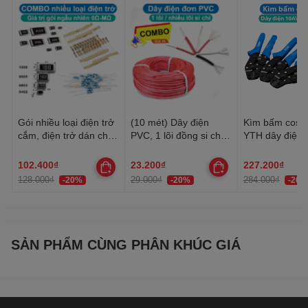
Gói nhiều loại điện trở
(10 mét) Dây điện
Kìm bấm cos 
cắm, điện trở dán cho
PVC, 1 lõi đồng si chì,
YTH dây điện 
anh em thợ cần đủ loại
nhiều lõi mạ thiếc, 20-
30AWG-10AW
22AWG
102.400₫
23.200₫
227.200₫
128.000₫
29.000₫
284.000₫
-20%
-20%
-20%
SẢN PHẨM CÙNG PHÂN KHÚC GIÁ