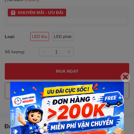
KHUYẾN MÃI - ƯU ĐÃI
Loại:
LED thu
LED phát
Số lượng:
MUA NGAY
THÊM VÀO GIỎ HÀNG
Gọi đặt mua
0907088123
(7:30 - 17:00)
ĐẶC ĐIỂM NỔI BẬT