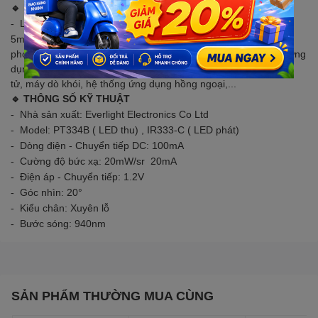
🔹 MÔ TẢ SẢN PHẨM
Là một LED phát hồng ngoại với cường độ cao, đường kính
-
5mm, bước sóng 940nm. Nó được kết hợp quang phổ với
phototransistor, photodiode và mô-đun thu hồng ngoại. Được ứng
dụng trong nhiều lĩnh vực khác nhau như: công tắc quang điện
tử, máy dò khói, hệ thống ứng dụng hồng ngoại,...
🔹 THÔNG SỐ KỸ THUẬT
Nhà sản xuất: Everlight Electronics Co Ltd
-
Model: PT334B ( LED thu) , IR333-C ( LED phát)
-
Dòng điện - Chuyển tiếp DC: 100mA
-
Cường độ bức xạ: 20mW/sr 20mA
-
Điện áp - Chuyển tiếp: 1.2V
-
Góc nhìn: 20°
-
Kiểu chân: Xuyên lỗ
-
Bước sóng: 940nm
-
SẢN PHẨM THƯỜNG MUA CÙNG