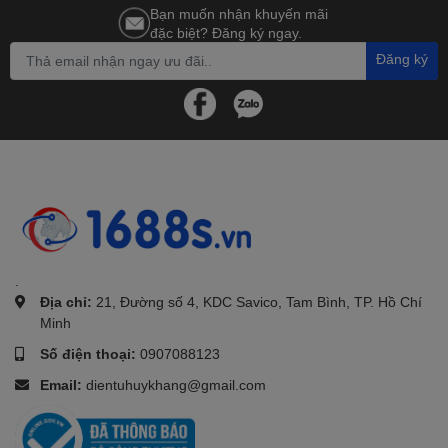
Bạn muốn nhận khuyến mãi
đặc biệt? Đăng ký ngay.
Đăng ký
.
Địa chỉ:
21, Đường số 4, KDC Savico, Tam Bình, TP. Hồ Chí
Minh
Số điện thoại:
0907088123
Email:
dientuhuykhang@gmail.com