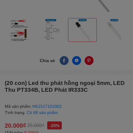
Chia sẻ
(20 con) Led thu phát hồng ngoại 5mm, LED
Thu PT334B, LED Phát IR333C
Mã sản phẩm:
HK1517101002
Tình trạng:
Có 68 sản phẩm
20.000₫
25.000₫
-20%
(Tiết kiệm
5.000₫
)