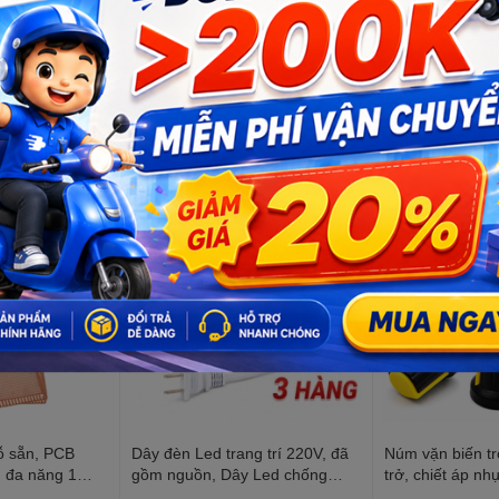
ỗ sẵn, PCB
Dây đèn Led trang trí 220V, đã
Núm vặn biến tr
n đa năng 1
gồm nguồn, Dây Led chống
trở, chiết áp nh
nước, trang trí quấn cây, hắt