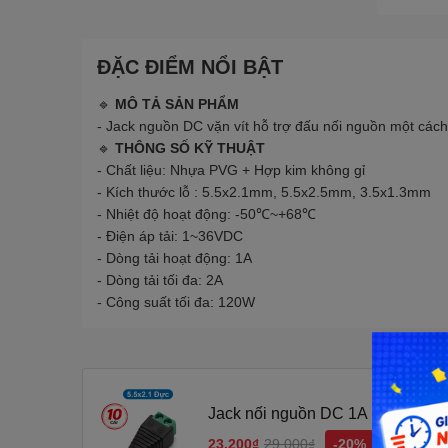
ĐẶC ĐIỂM NỔI BẬT
🔹
MÔ TẢ SẢN PHẨM
- Jack nguồn DC vặn vít hỗ trợ đấu nối nguồn một các
🔹
THÔNG SỐ KỸ THUẬT
- Chất liệu: Nhựa PVG + Hợp kim không gỉ
- Kích thước lỗ : 5.5x2.1mm, 5.5x2.5mm, 3.5x1.3mm
- Nhiệt độ hoạt động: -50℃~+68℃
- Điện áp tải: 1~36VDC
- Dòng tải hoạt động: 1A
- Dòng tải tối đa: 2A
- Công suất tối đa: 120W
Jack nối nguồn DC 1A vặn vít
23.200₫
29.000₫
-20%