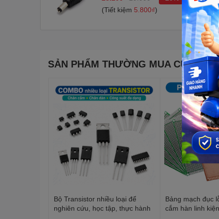
(Tiết kiệm
5.800₫
)
SẢN PHẨM THƯỜNG MUA CÙNG
Bộ Transistor nhiều loại để
Bảng mạch đục l
nghiên cứu, học tập, thực hành
cắm hàn linh kiệ
mặt, 2 mặt