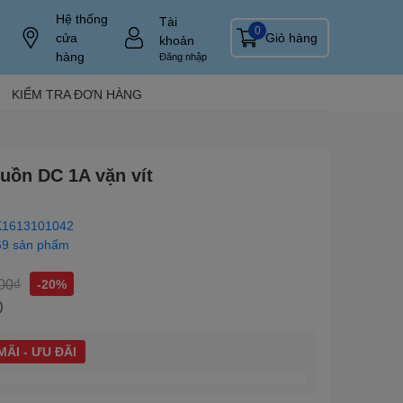
Hệ thống
Tài
0
cửa
Giỏ hàng
khoản
hàng
Đăng nhập
KIỂM TRA ĐƠN HÀNG
guồn DC 1A vặn vít
1613101042
69 sản phẩm
00₫
-20%
)
ÃI - ƯU ĐÃI