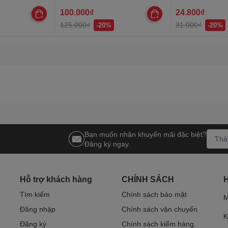
trần, lễ Tết
100.000₫
24.800₫
125.000₫
31.000₫
-20%
-20%
Bạn muốn nhận khuyến mãi đặc biệt?
Đăng ký ngay.
Hỗ trợ khách hàng
CHÍNH SÁCH
Tìm kiếm
Chính sách bảo mật
M
Đăng nhập
Chính sách vận chuyển
K
Đăng ký
Chính sách kiểm hàng