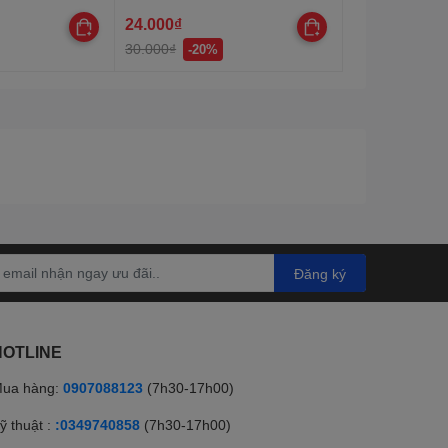
24.000₫
30.000₫
-20%
Đăng ký
HOTLINE
ua hàng:
0907088123
(7h30-17h00)
ỹ thuật :
:0349740858
(7h30-17h00)