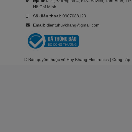
Địa chỉ:
21, Đường số 4, KDC Savico, Tam Bình, TP.
Hồ Chí Minh
Số điện thoại:
0907088123
Email:
dientuhuykhang@gmail.com
© Bản quyền thuộc về Huy Khang Electronics | Cung cấp