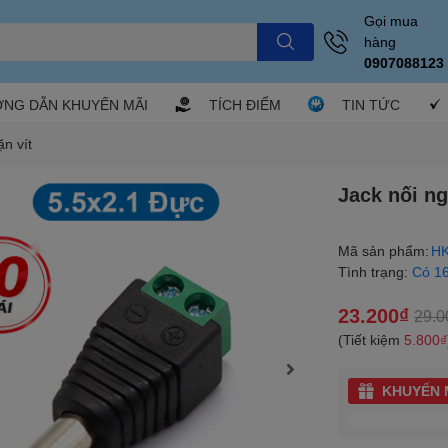
Gọi mua
hàng
0907088123
NG DẪN KHUYẾN MÃI
TÍCH ĐIỂM
TIN TỨC
n vít
Jack nối n
Mã sản phẩm:
HK
Tình trạng:
Có 1
23.200₫
29.0
(Tiết kiệm
5.800₫
KHUYẾN M