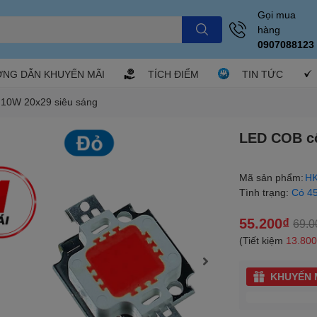
Gọi mua
hàng
0907088123
NG DẪN KHUYẾN MÃI
TÍCH ĐIỂM
TIN TỨC
 10W 20x29 siêu sáng
LED COB cô
Mã sản phẩm:
HK
Tình trạng:
Có 4
55.200₫
69.0
(Tiết kiệm
13.80
KHUYẾN M