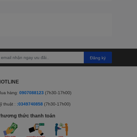
Đăng ký
HOTLINE
ua hàng:
0907088123
(7h30-17h00)
ỹ thuật :
:0349740858
(7h30-17h00)
hương thức thanh toán