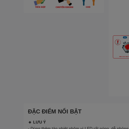
ĐẶC ĐIỂM NỔI BẬT
🔹 LƯU Ý
- Dùng thêm tản nhiệt nhôm vì LED rất nóng, dễ phỏng