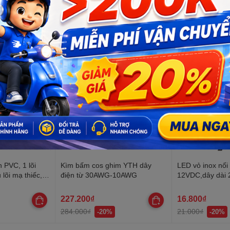
 PVC, 1 lõi
Kìm bấm cos ghim YTH dây
LED vỏ inox nối
 lõi mạ thiếc,
điện từ 30AWG-10AWG
12VDC,dây dài
kính ren 8mm
227.200₫
16.800₫
284.000₫
21.000₫
-20%
-20%