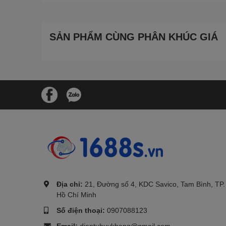
SẢN PHẨM CÙNG PHÂN KHÚC GIÁ
.
Địa chỉ:
21, Đường số 4, KDC Savico, Tam Bình, TP.
Hồ Chí Minh
Số điện thoại:
0907088123
Email:
dientuhuykhang@gmail.com