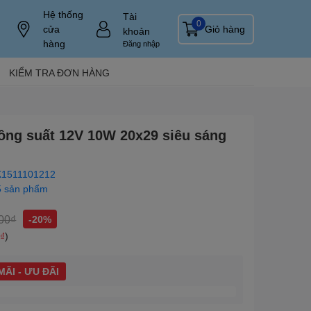
Hệ thống
Tài
0
cửa
Giỏ hàng
khoản
hàng
Đăng nhập
KIỂM TRA ĐƠN HÀNG
ng suất 12V 10W 20x29 siêu sáng
1511101212
5 sản phẩm
00₫
-20%
0₫
)
ÃI - ƯU ĐÃI