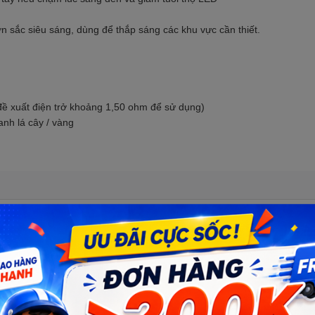
 sắc siêu sáng, dùng để thắp sáng các khu vực cần thiết.
đề xuất điện trở khoảng 1,50 ohm để sử dụng)
anh lá cây / vàng
29 siêu sáng
Số lượng: