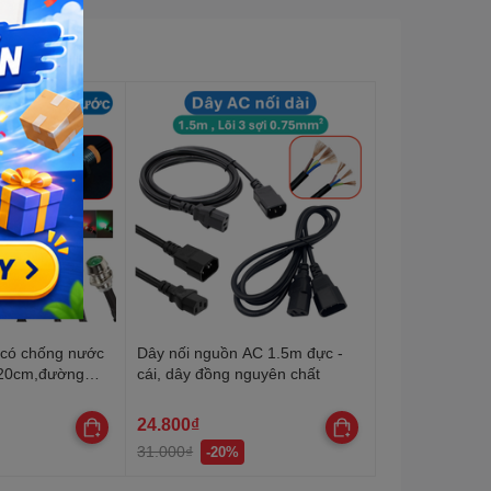
 có chống nước
Dây nối nguồn AC 1.5m đực -
 20cm,đường
cái, dây đồng nguyên chất
24.800₫
31.000₫
-20%