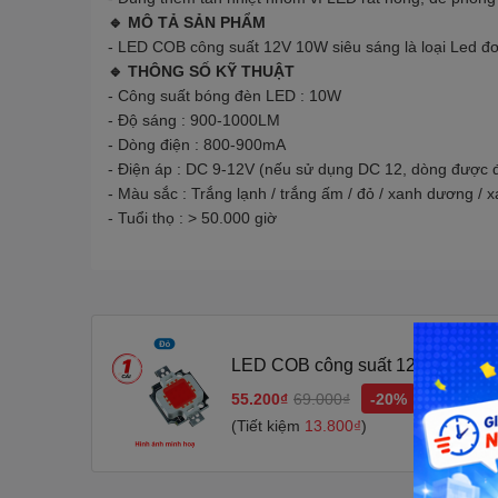
🔹 MÔ TẢ SẢN PHẨM
- LED COB công suất 12V 10W siêu sáng là loại Led đơn
🔹 THÔNG SỐ KỸ THUẬT
- Công suất bóng đèn LED : 10W
- Độ sáng : 900-1000LM
- Dòng điện : 800-900mA
- Điện áp : DC 9-12V (nếu sử dụng DC 12, dòng được 
- Màu sắc : Trắng lạnh / trắng ấm / đỏ / xanh dương / x
- Tuổi thọ : > 50.000 giờ
LED COB công suất 12V 10W 20x
55.200₫
69.000₫
-20%
(Tiết kiệm
13.800₫
)