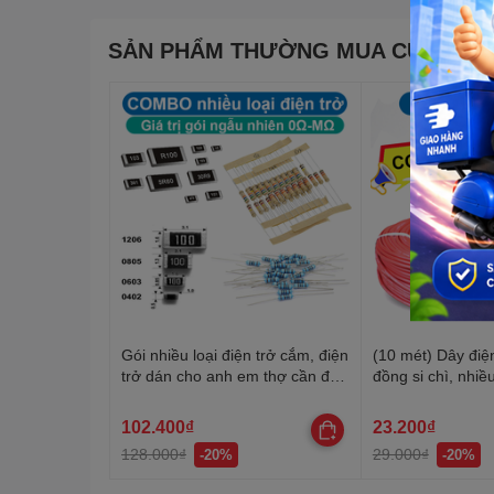
SẢN PHẨM THƯỜNG MUA CÙNG
Gói nhiều loại điện trở cắm, điện
(10 mét) Dây điện
trở dán cho anh em thợ cần đủ
đồng si chì, nhiều
loại
20-22AWG
102.400₫
23.200₫
128.000₫
29.000₫
-20%
-20%