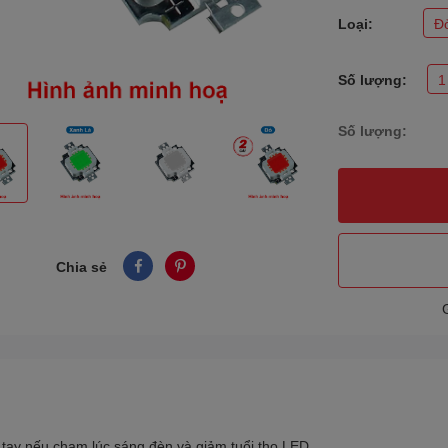
Loại:
Đ
Số lượng:
1
Số lượng:
Chia sẻ
 tay nếu chạm lúc sáng đèn và giảm tuổi thọ LED