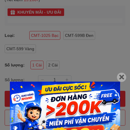
KHUYẾN MÃI - ƯU ĐÃI
Loại:
CMT-1025 Bạc
CMT-599B Đen
CMT-599 Vàng
Số lượng:
1 Cái
2 Cái
Số lượng:
MUA NGAY
THÊM VÀO GIỎ HÀNG