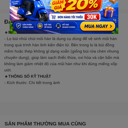
Gọi đặt mua
0907088123
(7:30 - 17:00)
ĐẶC ĐIỂM NỔI BẬT
🔹MÔ TẢ SẢN PHẨM
- Lọ bùi nhùi chùi mũi hàn là dụng cụ dùng để vệ sinh mũi hàn
trong quá trình hàn linh kiện điện tử. Bên trong lọ là búi đồng
mềm hoặc thép không gỉ dạng xoắn (giống búi rửa chén nhưng
chuyên dụng), giúp làm sạch thiếc thừa, oxi hóa và cặn bẩn mà
không làm giảm nhiệt độ của mũi hàn như khi dùng miếng xốp
ướt.
🔹THÔNG SỐ KỸ THUẬT
- Kích thước: Chi tiết trong ảnh
SẢN PHẨM THƯỜNG MUA CÙNG