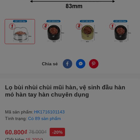
Chia sẻ
Lọ bùi nhùi chùi mũi hàn, vệ sinh đầu hàn
mỏ hàn tay hàn chuyên dụng
Mã sản phẩm:
HK1716101143
Tình trạng:
Có 89 sản phẩm
60.800₫
76.000₫
-20%
(Tiết kiệm
15.200₫
)