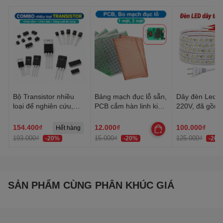
Bộ Transistor nhiều
Bảng mạch đục lỗ sẵn,
Dây đèn Led tr
loại để nghiên cứu,
PCB cắm hàn linh kiện
220V, đã gồm 
học tập, thực hành
đa năng 1 mặt, 2 mặt
Dây Led chống
trang trí quấn 
154.400₫
12.000₫
100.000₫
Hết hàng
trần, lễ Tết
193.000₫
15.000₫
125.000₫
-20%
-20%
-20%
SẢN PHẨM CÙNG PHÂN KHÚC GIÁ