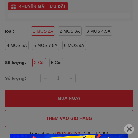
KHUYẾN MÃI - ƯU ĐÃI
loại:
1 MOS 2A
2 MOS 3A
3 MOS 4.5A
4 MOS 6A
5 MOS 7.5A
6 MOS 9A
Số lượng:
2 Cái
5 Cái
Số lượng:
MUA NGAY
THÊM VÀO GIỎ HÀNG
Gọi đặt mua
0907088123
(7:30 - 17:00)