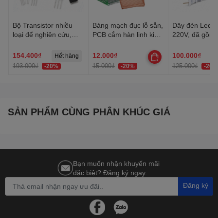
Bộ Transistor nhiều
Bảng mạch đục lỗ sẵn,
Dây đèn Led tr
loại để nghiên cứu,
PCB cắm hàn linh kiện
220V, đã gồm 
học tập, thực hành
đa năng 1 mặt, 2 mặt
Dây Led chống
trang trí quấn 
154.400₫
12.000₫
100.000₫
Hết hàng
trần, lễ Tết
193.000₫
15.000₫
125.000₫
-20%
-20%
-20%
SẢN PHẨM CÙNG PHÂN KHÚC GIÁ
Bạn muốn nhận khuyến mãi
đặc biệt? Đăng ký ngay.
Đăng ký