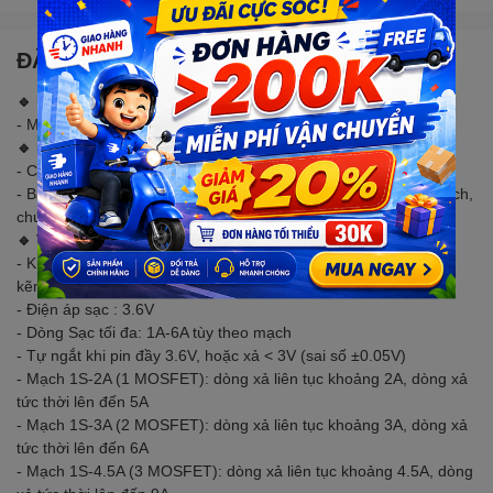
ĐẶC ĐIỂM NỔI BẬT
🔹 LƯU Ý:
- Mạch Không bảo vệ ngược cực
🔹 MÔ TẢ SẢN PHẨM
- Chức năng chính: Sạc và bảo vệ hệ pin 1S 3.2V
- Bảo vệ dòng sạc, dòng xả, bảo vệ quá mức, bảo vệ ngắn mạch,
chức năng bảo vệ dòng điện
🔹 THÔNG SỐ KỸ THUẬT
- Kích thước: mạch nhỏ gọn, dài cỡ 2.7~4.5cm. Được hàn sẵn
kẽm, lắp đặt hàn rất dễ
- Điện áp sạc : 3.6V
- Dòng Sạc tối đa: 1A-6A tùy theo mạch
- Tự ngắt khi pin đầy 3.6V, hoặc xả < 3V (sai số ±0.05V)
- Mạch 1S-2A (1 MOSFET): dòng xả liên tục khoảng 2A, dòng xả
tức thời lên đến 5A
- Mạch 1S-3A (2 MOSFET): dòng xả liên tục khoảng 3A, dòng xả
tức thời lên đến 6A
- Mạch 1S-4.5A (3 MOSFET): dòng xả liên tục khoảng 4.5A, dòng