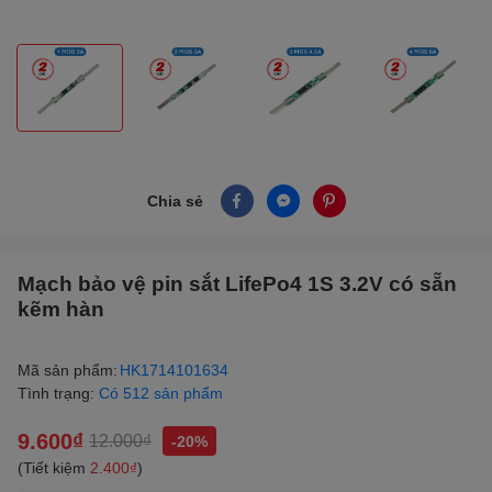
Chia sẻ
Mạch bảo vệ pin sắt LifePo4 1S 3.2V có sẵn
kẽm hàn
Mã sản phẩm:
HK1714101634
Tình trạng:
Có 512 sản phẩm
9.600₫
12.000₫
-20%
(Tiết kiệm
2.400₫
)