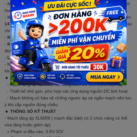
- Màu sắc hoặc linh kiện có thể thay đổi theo lô hàng (không ảnh
hưởng chức năng).
- Mạch dùng biến trở tinh chỉnh, cần xoay nhiều vòng (có thể đến
14 vòng
). Nếu chưa thấy thay đổi điện áp, tiếp tục xoay hoặc đảo
chiều.
-
Không dùng cho động cơ
.
-
Không có bảo vệ ngược áp/ ngắn mạch
, cần cấp nguồn
đúng chiều.
-
L
uôn đo điện áp ra trước khi nối tải
để tránh hư hỏng.
- Mạch Boost sẽ nóng khi hoạt động → cần
tản nhiệt
, đặc biệt
khi dùng đến
5A
nên thêm
quạt làm mát
.
🔹 MÔ TẢ SẢN PHẨM
- Mạch tăng áp
XL6009
, sử dụng biến trở tinh chỉnh điện áp.
- Thiết kế nhỏ gọn, phù hợp các ứng dụng nguồn DC linh hoạt.
- Mạch không có bảo vệ chống ngược áp và ngắn mạch nên lưu
ý khi cấp nguồn đúng chiều
🔹 THÔNG SỐ KỸ THUẬT
- Mạch tăng áp XL6009 ( mạch đặc biệt) có 2 chức năng có thể
vừa tăng hoặc giảm áp)
+ Phạm vi đầu vào: 3.8V-32V