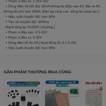
+ Phạm vi đầu ra: 1.25V-35V
+ Dòng điện 3A (tối đa) 18mA không tải (Đầu vào 5V, đầu ra 8V,
không tải nhỏ hơn 18MA. Điện áp càng cao, dòng tải càng cao.)
+ Hiệu suất chuyển đổi: hơn 94%
+ Tần số chuyển đổi: 400Khz
- Mạch tăng áp XL6009 ( thường )
+ Phạm vi đầu vào: 4.5-32V
+ Phạm vi đầu ra: 5-35V
+ Dòng điện tối đa 4A ( Hoạt động ổn ở 1.5-2A)
+ Hiệu suất chuyển đổi: hơn 90%
SẢN PHẨM THƯỜNG MUA CÙNG