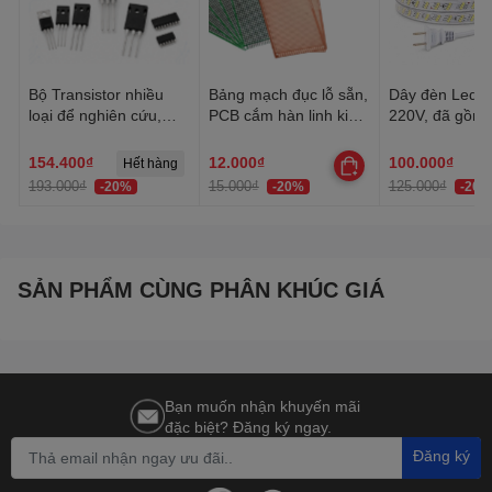
Bộ Transistor nhiều
Bảng mạch đục lỗ sẵn,
Dây đèn Led tr
loại để nghiên cứu,
PCB cắm hàn linh kiện
220V, đã gồm 
học tập, thực hành
đa năng 1 mặt, 2 mặt
Dây Led chống
trang trí quấn 
154.400₫
12.000₫
100.000₫
Hết hàng
trần, lễ Tết
193.000₫
15.000₫
125.000₫
-20%
-20%
-20%
SẢN PHẨM CÙNG PHÂN KHÚC GIÁ
Bạn muốn nhận khuyến mãi
đặc biệt? Đăng ký ngay.
Đăng ký