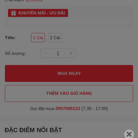
KHUYẾN MÃI - ƯU ĐÃI
Title:
1 Cái
2 Cái
Số lượng:
MUA NGAY
THÊM VÀO GIỎ HÀNG
Gọi đặt mua
0907088123
(7:30 - 17:00)
ĐẶC ĐIỂM NỔI BẬT