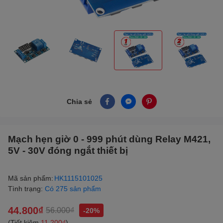
Chia sẻ
Mạch hẹn giờ 0 - 999 phút dùng Relay M421,
5V - 30V đóng ngắt thiết bị
Mã sản phẩm:
HK1115101025
Tình trạng:
Có 275 sản phẩm
44.800₫
56.000₫
-20%
(Tiết kiệm
11.200₫
)