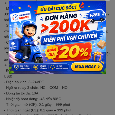
🔹
MÔ TẢ SẢN PHẨM
- Mạch tạo trễ theo chu kỳ, cài đặt thời gian ON từ 0.1 giây đến
999 phút, OFF từ 0.1 giây đến 999 phút, chu kỳ từ 1 đến 999 lần
hoặc lặp vô hạn.
- Sử dụng điện áp 6–30VDC, nhiều chế độ hoạt động, phù hợp
với nhiều ứng dụng. Khuyến nghị dùng dưới 12V để tránh nóng;
nếu dùng ≥12V, cần gắn tản nhiệt.
- Có diode bảo vệ ngược cực, chế độ ngủ đông tự động sau 5
phút không thao tác, tự bật lại khi nhấn phím bất kỳ.
- Tích hợp cổng micro USB cấp nguồn 5VDC khi không dùng điện
áp ngõ vào.
🔹
THÔNG SỐ KỸ THUẬT
- Điện áp hoạt động: 6–30VDC (hỗ trợ 5VDC qua cổng micro
USB)
- Điện áp kích: 3–24VDC
- Ngõ ra relay 3 chân: NC – COM – NO
- Dòng tải tối đa: 10A
- Nhiệt độ hoạt động: -45 đến 80°C
- Thời gian mở (OP): 0.1 giây – 999 phút
- Thời gian ngắt (CL): 0.1 giây – 999 phút