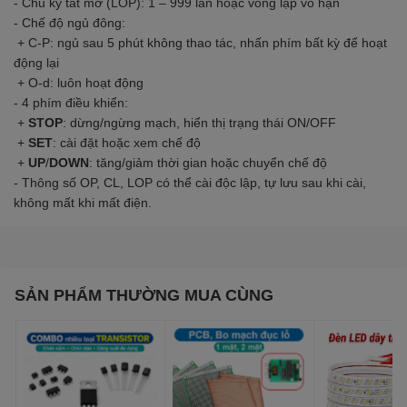
- Chu kỳ tắt mở (LOP): 1 – 999 lần hoặc vòng lặp vô hạn
- Chế độ ngủ đông:
+ C-P: ngủ sau 5 phút không thao tác, nhấn phím bất kỳ để hoạt
động lại
+ O-d: luôn hoạt động
- 4 phím điều khiển:
+
STOP
: dừng/ngừng mạch, hiển thị trạng thái ON/OFF
+
SET
: cài đặt hoặc xem chế độ
+
UP
/
DOWN
: tăng/giảm thời gian hoặc chuyển chế độ
- Thông số OP, CL, LOP có thể cài độc lập, tự lưu sau khi cài,
không mất khi mất điện.
SẢN PHẨM THƯỜNG MUA CÙNG