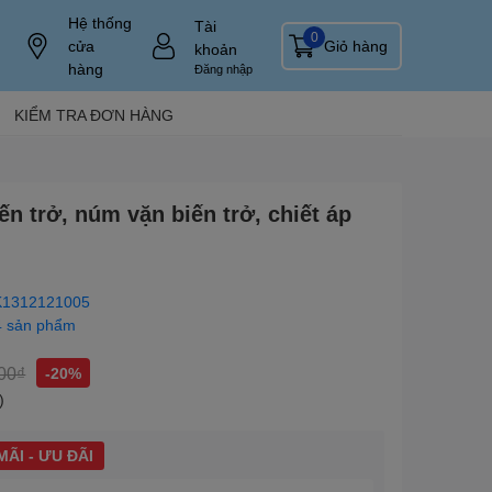
Hệ thống
Tài
0
cửa
Giỏ hàng
khoản
hàng
Đăng nhập
KIỂM TRA ĐƠN HÀNG
n trở, núm vặn biến trở, chiết áp
1312121005
4 sản phẩm
00₫
-20%
)
ÃI - ƯU ĐÃI