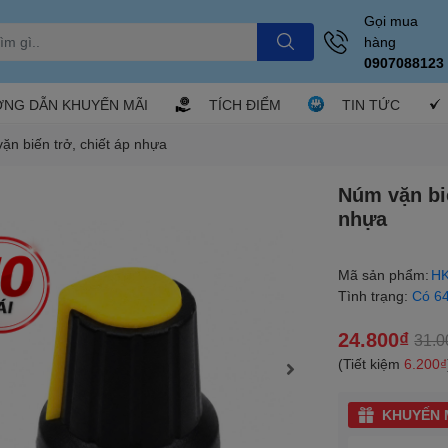
Gọi mua
hàng
0907088123
NG DẪN KHUYẾN MÃI
TÍCH ĐIỂM
TIN TỨC
ặn biến trở, chiết áp nhựa
Núm vặn biế
nhựa
Mã sản phẩm:
HK
Tình trạng:
Có 6
24.800₫
31.0
(Tiết kiệm
6.200₫
KHUYẾN M