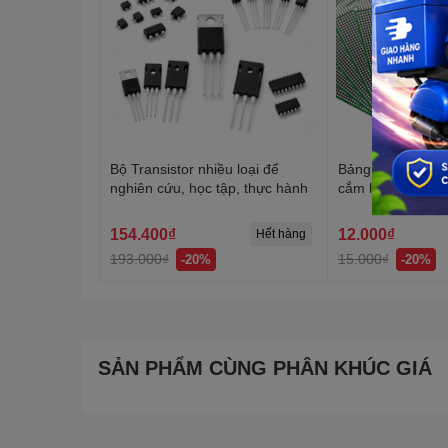
Bộ Transistor nhiều loại để
Bảng mạch đục l
nghiên cứu, học tập, thực hành
cắm hàn linh kiệ
mặt, 2 mặt
154.400₫
12.000₫
Hết hàng
193.000₫
15.000₫
-20%
-20%
SẢN PHẨM CÙNG PHÂN KHÚC GIÁ