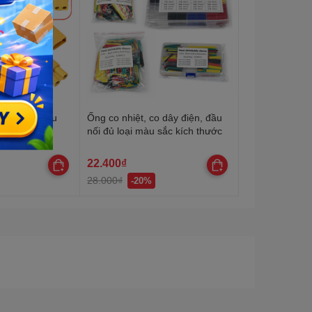
 Đực cái, Đầu
Ống co nhiệt, co dây điện, đầu
ng suất lớn
nối đủ loại màu sắc kích thước
22.400₫
28.000₫
-20%