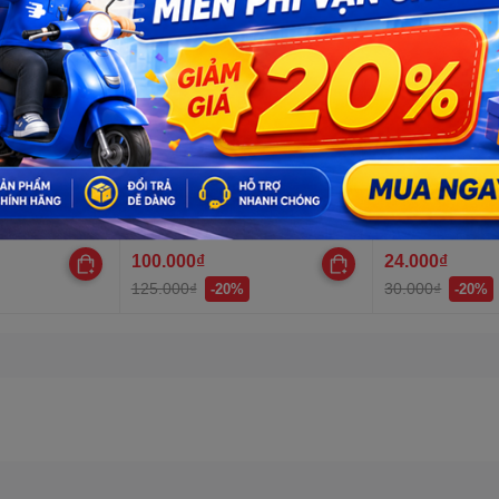
ỗ sẵn, PCB
Dây đèn Led trang trí 220V, đã
Cặp đầu nối XT
n đa năng 1
gồm nguồn, Dây Led chống
nối khối pin, cô
nước, trang trí quấn cây, hắt
trần, lễ Tết
100.000₫
24.000₫
125.000₫
30.000₫
-20%
-20%