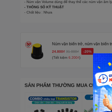
- Núm vặn Volume dùng để thay thế các núm vặn âm ly
- THÔNG SỐ KỸ THUẬT
- Chất liệu : Nhựa
Núm vặn biến trở, núm vặn biến t
24.800₫
31.000₫
-20%
(Tiết kiệm
6.200₫
)
SẢN PHẨM THƯỜNG MUA CÙNG