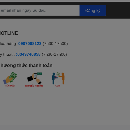
Đăng ký
HOTLINE
ua hàng:
0907088123
(7h30-17h00)
ỹ thuật :
:0349740858
(7h30-17h00)
hương thức thanh toán