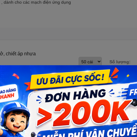
 , dành cho các mạch điện ứng dụng
rở, chiết áp nhựa
Số lượng: