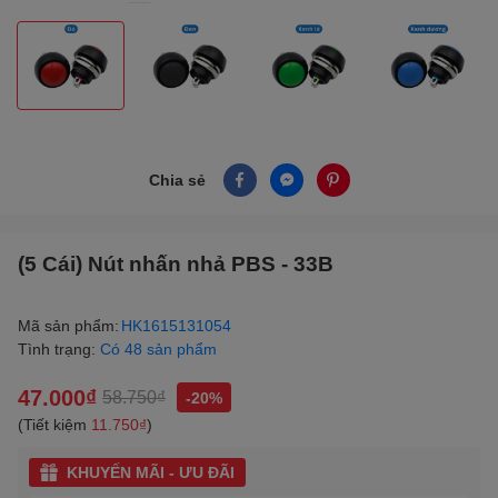
Chia sẻ
(5 Cái) Nút nhấn nhả PBS - 33B
Mã sản phẩm:
HK1615131054
Tình trạng:
Có 48 sản phẩm
47.000₫
58.750₫
-20%
(Tiết kiệm
11.750₫
)
KHUYẾN MÃI - ƯU ĐÃI