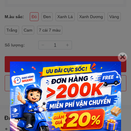
M.àu sắc:
Đỏ
Đen
Xanh Lá
Xanh Dương
Vàng
Trắng
Cam
7 cái 7 màu
Số lượng:
MUA NGAY
THÊM VÀO GIỎ HÀNG
Gọi đặt mua
0907088123
(7:30 - 17:00)
ĐẶC ĐIỂM NỔI BẬT
🔹
MÔ TẢ SẢN PHẨM