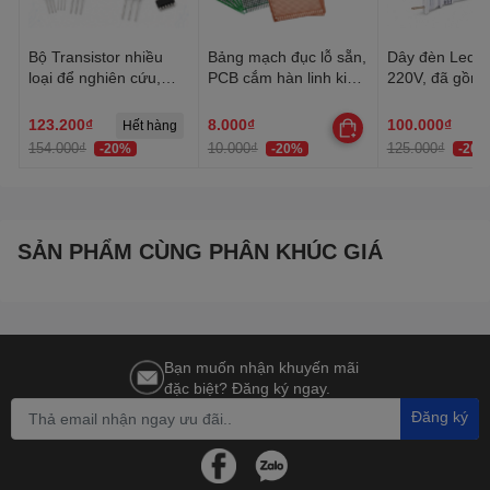
Bộ Transistor nhiều
Bảng mạch đục lỗ sẵn,
Dây đèn Led tr
loại để nghiên cứu,
PCB cắm hàn linh kiện
220V, đã gồm 
học tập, thực hành
đa năng 1 mặt, 2 mặt
Dây Led chống
trang trí quấn 
123.200₫
8.000₫
100.000₫
Hết hàng
trần, lễ Tết
154.000₫
10.000₫
125.000₫
-20%
-20%
-20%
SẢN PHẨM CÙNG PHÂN KHÚC GIÁ
Bạn muốn nhận khuyến mãi
đặc biệt? Đăng ký ngay.
Đăng ký