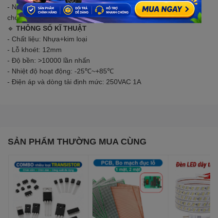
- Nút nhấn PBS-33B giúp cho việc đóng ngắt mạch điện nhanh
chóng và dễ dàng.
🔹
THÔNG SỐ KĨ THUẬT
- Chất liệu: Nhựa+kim loại
- Lỗ khoét: 12mm
- Độ bền: >10000 lần nhấn
- Nhiệt độ hoạt động: -25℃~+85℃
- Điện áp và dòng tải định mức: 250VAC 1A
SẢN PHẨM THƯỜNG MUA CÙNG