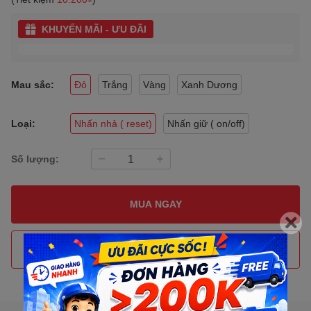
KHUYẾN MÃI - ƯU ĐÃI
Mau sắc:
Đỏ
Trắng
Vàng
Xanh Dương
Loại:
Nhấn nhả ( reset)
Nhấn giữ ( on/off)
Số lượng:
MUA NGAY
THÊM VÀO GIỎ HÀNG
Gọi đặt mua
0907088123
(7:30 - 17:00)