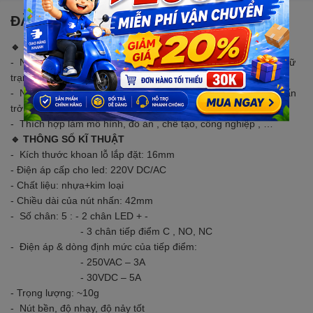
ĐẶC ĐIỂM NỔI BẬT
🔹 MÔ TẢ SẢN PHẨM
- Nút nhấn giữ (on / off) khi nhấn xuống và thả tay ra thì vẫn giữ
trạng thái đóng, khi nhấn thêm lần nữa sẽ nhả ra.
- Nút nhấn nhả (reset) khi nhấn xuống và thả tay ra thì nút nhấn
trở lại trạng thái hở ban đầu
- Thích hợp làm mô hình, đồ án , chế tạo, công nghiệp , …
🔹 THÔNG SỐ KĨ THUẬT
- Kích thước khoan lỗ lắp đặt: 16mm
- Điện áp cấp cho led: 220V DC/AC
- Chất liệu: nhựa+kim loại
- Chiều dài của nút nhấn: 42mm
- Số chân: 5 : - 2 chân LED + -
- 3 chân tiếp điểm C , NO, NC
- Điện áp & dòng định mức của tiếp điểm:
- 250VAC – 3A
- 30VDC – 5A
- Trọng lượng: ~10g
- Nút bền, độ nhạy, độ nảy tốt