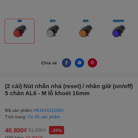
Chia sẻ
(2 cái) Nút nhấn nhả (reset) / nhân giữ (on/off)
5 chân AL6 - M lỗ khoét 16mm
Mã sản phẩm:
HK1615111003
Tình trạng:
Có 20 sản phẩm
40.800₫
51.000₫
-20%
(Tiết kiệm
10.200₫
)