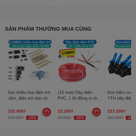
SẢN PHẨM THƯỜNG MUA CÙNG
Gói nhiều loại điện trở
(10 mét) Dây điện
Kìm bấm cos 
cắm, điện trở dán cho
PVC, 1 lõi đồng si chì,
YTH dây điện 
anh em thợ cần đủ loại
nhiều lõi mạ thiếc, 20-
30AWG-10AW
22AWG
102.400₫
23.200₫
227.200₫
128.000₫
29.000₫
284.000₫
-20%
-20%
-20%