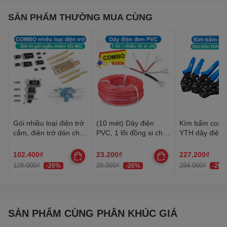
SẢN PHẨM THƯỜNG MUA CÙNG
Gói nhiều loại điện trở
(10 mét) Dây điện
Kìm bấm cos 
cắm, điện trở dán cho
PVC, 1 lõi đồng si chì,
YTH dây điện 
anh em thợ cần đủ loại
nhiều lõi mạ thiếc, 20-
30AWG-10AW
22AWG
102.400₫
23.200₫
227.200₫
128.000₫
29.000₫
284.000₫
-20%
-20%
-20%
SẢN PHẨM CÙNG PHÂN KHÚC GIÁ