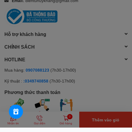
Email:
dientuhuykhang@gmail.com
Hỗ trợ khách hàng
CHÍNH SÁCH
HOTLINE
Mua hàng:
0907088123
(7h30-17h00)
Kỹ thuật :
:0349740858
(7h30-17h00)
Phương thức thanh toán
0
Thêm vào giỏ
© Bản quyền thuộc về Huy Khang Electronics | Cung cấp bởi
Sapo
Nhắn tin
Gọi điện
Giỏ hàng