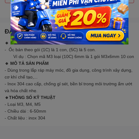
Gọi đặt mua
0907088123
(7:30 - 17:00)
ĐẶC ĐIỂM NỔI BẬT
🔹 LƯU Ý
- Ốc bán theo gói (1C) là 1 con, (5C) là 5 con.
Ví dụ : Chọn mã M3 loại (10C) 6mm là 1 gói M3x6mm 10 con
🔹 MÔ TẢ SẢN PHẨM
- Dùng trong lắp ráp máy móc, đồ gia dụng, công trình xây dựng,
cơ khí chế tạo,...
- Inox 304 cao cấp, chống gỉ sét, bền bỉ trong môi trường ẩm ướt
và hóa chất nhẹ.
🔹THÔNG SỐ KỸ THUẬT
- Loại M3, M4, M5
- Chiều dài : 6-50mm
- Chất liệu : inox 304