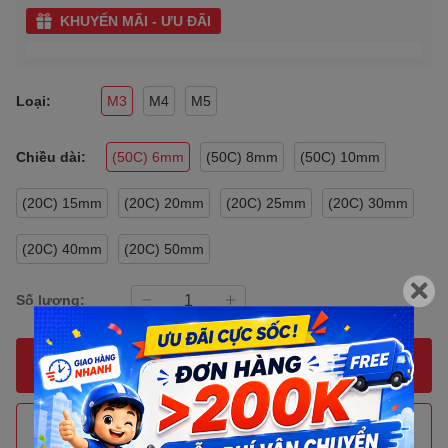
KHUYẾN MÃI - ƯU ĐÃI
Loại:
M3
M4
M5
Chiều dài:
(50C) 6mm
(50C) 8mm
(50C) 10mm
(20C) 15mm
(20C) 20mm
(20C) 25mm
(20C) 30mm
(20C) 40mm
(20C) 50mm
Số lượng:
MUA NGAY
THÊM VÀO GIỎ HÀNG