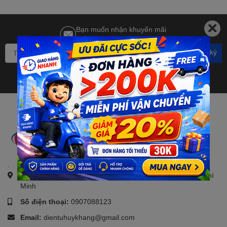
Bạn muốn nhận khuyến mãi
đặc biệt? Đăng ký ngay.
Đăng ký
.
Địa chỉ:
21, Đường số 4, KDC Savico, Tam Bình, TP. Hồ Chí
Minh
Số điện thoại:
0907088123
Email:
dientuhuykhang@gmail.com