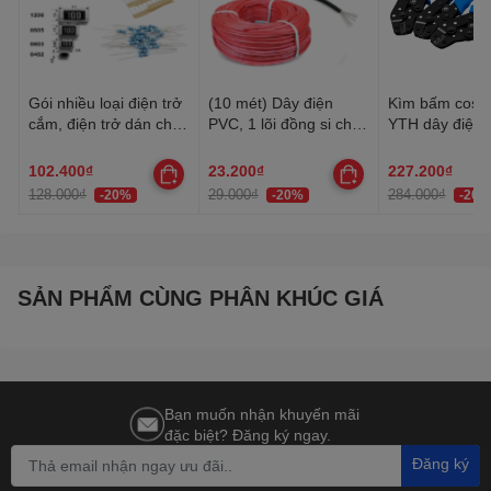
Gói nhiều loại điện trở
(10 mét) Dây điện
Kìm bấm cos 
cắm, điện trở dán cho
PVC, 1 lõi đồng si chì,
YTH dây điện 
anh em thợ cần đủ loại
nhiều lõi mạ thiếc, 20-
30AWG-10AW
22AWG
102.400₫
23.200₫
227.200₫
128.000₫
29.000₫
284.000₫
-20%
-20%
-20%
SẢN PHẨM CÙNG PHÂN KHÚC GIÁ
Bạn muốn nhận khuyến mãi
đặc biệt? Đăng ký ngay.
Đăng ký