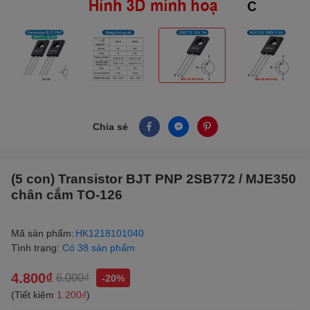
Chia sẻ
(5 con) Transistor BJT PNP 2SB772 / MJE350
chân cắm TO-126
Mã sản phẩm:
HK1218101040
Tình trạng:
Có 38 sản phẩm
4.800₫
6.000₫
-20%
(Tiết kiệm
1.200₫
)