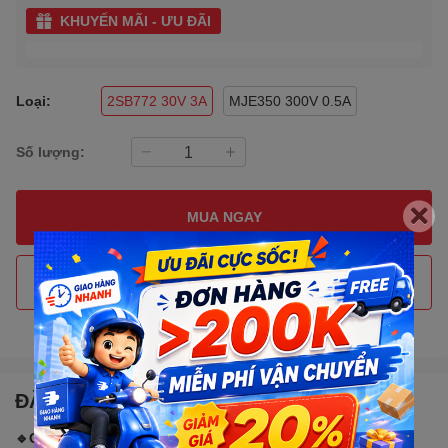
KHUYẾN MÃI - ƯU ĐÃI
Loại:
2SB772 30V 3A
MJE350 300V 0.5A
Số lượng:
MUA NGAY
THÊM VÀO GIỎ HÀNG
Gọi đặt mua
0907088123
(7:30 - 17:00)
ĐẶC ĐIỂM NỔI BẬT
🔹CHÚ Ý: