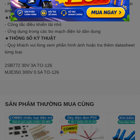
- Hình ảnh 3D mang tính chất hiển thị cơ bản về sản phẩm. Hình
ảnh thực tế sẽ khác chút.
🔹MÔ TẢ SẢN PHẨM
- Công tắc điều khiển tải nhỏ
- Ứng dụng trong các bo mạch điện tử dân dụng
🔹THÔNG SỐ KỸ THUẬT
- Quý khách vui lòng xem phần hình ảnh hoặc tra thêm datasheet
từng loại.
2SB772 30V 3A TO-126
MJE350 300V 0.5A TO-126
SẢN PHẨM THƯỜNG MUA CÙNG