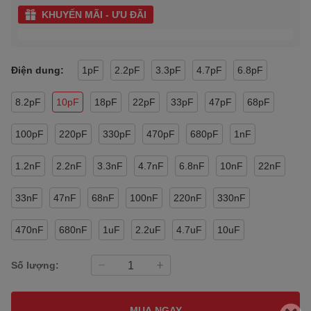
KHUYẾN MÃI - ƯU ĐÃI
Điện dung:
1pF
2.2pF
3.3pF
4.7pF
6.8pF
8.2pF
10pF
18pF
22pF
33pF
47pF
68pF
100pF
220pF
330pF
470pF
680pF
1nF
1.2nF
2.2nF
3.3nF
4.7nF
6.8nF
10nF
22nF
33nF
47nF
68nF
100nF
220nF
330nF
470nF
680nF
1uF
2.2uF
4.7uF
10uF
Số lượng:
MUA NGAY