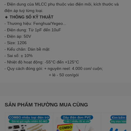
- Điện dung của MLCC phụ thuộc vào điện môi, kích thước và
điện áp tuỳ từng loại.
🔹
THÔNG SỐ KỸ THUẬT
- Thương hiệu: Fenghua/Yegeo...
- Điện dung: Từ 1pF đến 10uF
- Điện áp: 50V
- Size: 1206
- Kiểu chân: Dán bề mặt
- Sai số: ± 10%
- Nhiệt độ hoạt động: -55°C đến +125°C
- Quy cách đóng gói: + nguyên reel: 4.000 con/ cuộn;
+ lẻ - 50 con/gói
SẢN PHẨM THƯỜNG MUA CÙNG