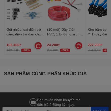
Gói nhiều loại điện trở
(10 mét) Dây điện
Kìm bấm cos 
cắm, điện trở dán cho
PVC, 1 lõi đồng si chì,
YTH dây điện 
anh em thợ cần đủ loại
nhiều lõi mạ thiếc, 20-
30AWG-10AW
22AWG
102.400₫
23.200₫
227.200₫
128.000₫
29.000₫
284.000₫
-20%
-20%
-20%
SẢN PHẨM CÙNG PHÂN KHÚC GIÁ
Bạn muốn nhận khuyến mãi
đặc biệt? Đăng ký ngay.
Đăng ký