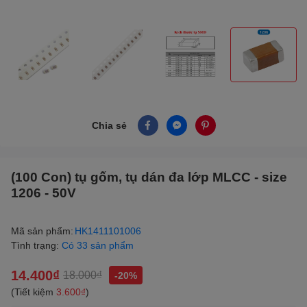
Chia sẻ
(100 Con) tụ gốm, tụ dán đa lớp MLCC - size
1206 - 50V
Mã sản phẩm:
HK1411101006
Tình trạng:
Có 33 sản phẩm
14.400₫
18.000₫
-20%
(Tiết kiệm
3.600₫
)