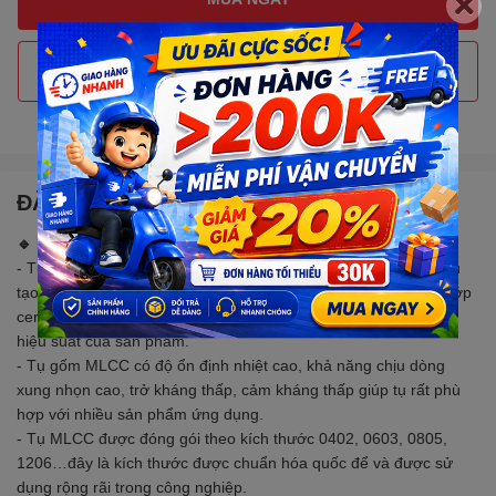
THÊM VÀO GIỎ HÀNG
Gọi đặt mua
0907088123
(7:30 - 17:00)
ĐẶC ĐIỂM NỔI BẬT
🔹 MÔ TẢ SẢN PHẨM
- Tụ gốm đa lớp MLCC (Multilayer ceramic capacitor) được cấu
tạo bởi nhiều lớp ceramic và nhiều lớp dẫn điện kim loại. Các lớp
ceramic có tác dụng cách điện và làm giảm mất nhiệt để tăng
hiệu suất của sản phẩm.
- Tụ gốm MLCC có độ ổn định nhiệt cao, khả năng chịu dòng
xung nhọn cao, trở kháng thấp, cảm kháng thấp giúp tụ rất phù
hợp với nhiều sản phẩm ứng dụng.
- Tụ MLCC được đóng gói theo kích thước 0402, 0603, 0805,
1206…đây là kích thước được chuẩn hóa quốc để và được sử
dụng rộng rãi trong công nghiệp.