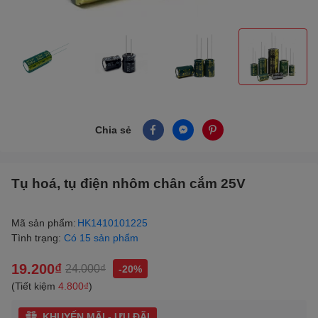
Chia sẻ
Tụ hoá, tụ điện nhôm chân cắm 25V
Mã sản phẩm:
HK1410101225
Tình trạng:
Có 15 sản phẩm
19.200₫
24.000₫
-20%
(Tiết kiệm
4.800₫
)
KHUYẾN MÃI - ƯU ĐÃI