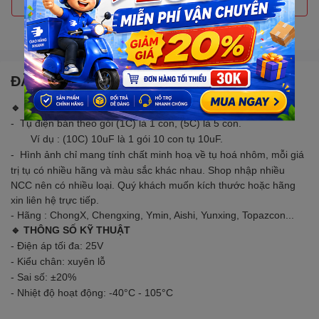
Gọi đặt mua
0907088123
(7:30 - 17:00)
ĐẶC ĐIỂM NỔI BẬT
🔹 LƯU Ý
- Tụ điện bán theo gói (1C) là 1 con, (5C) là 5 con.
Ví dụ : (10C) 10uF là 1 gói 10 con tụ 10uF.
Hình ảnh chỉ mang tính chất minh hoạ về tụ hoá nhôm, mỗi giá
-
trị tụ có nhiều hãng và màu sắc khác nhau. Shop nhập nhiều
NCC nên có nhiều loại. Quý khách muốn kích thước hoặc hãng
xin liên hệ trực tiếp.
- Hãng : ChongX, Chengxing, Ymin, Aishi, Yunxing, Topazcon...
🔹 THÔNG SỐ KỸ THUẬT
- Điện áp tối đa: 25V
- Kiểu chân: xuyên lỗ
- Sai số: ±20%
- Nhiệt độ hoạt động: -40°C - 105°C