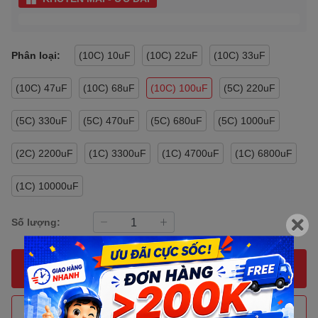
Phân loại:
(10C) 10uF
(10C) 22uF
(10C) 33uF
(10C) 47uF
(10C) 68uF
(10C) 100uF
(5C) 220uF
(5C) 330uF
(5C) 470uF
(5C) 680uF
(5C) 1000uF
(2C) 2200uF
(1C) 3300uF
(1C) 4700uF
(1C) 6800uF
(1C) 10000uF
Số lượng:
MUA NGAY
THÊM VÀO GIỎ HÀNG