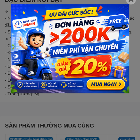
🔹
MÔ TẢ SẢN PHẨM
- Nắp nút nhấn có thiết kế hình trụ, được sử dụng để gắn vào các
đầu nút nhấn
Sản phẩm có đa dạng màu sắc phù hợp với mục đích sử dụng.
-
🔹
THÔNG SỐ KỸ THUẬT
- Chiều cao: 12mm
- Đường kính lỗ trong: 6mm
- Nhiệt độ hoạt động: – 30°C ~ 70°C
- Điện trở cách điện: ≥ 1000MΩ
- Điện trở tiếp xúc: ≤ 0.03Ω
- Lực tác động: 150 ~ 300G
- Số lần nhấn: 100.000 lần
- Trọng lượng: 6g
SẢN PHẨM THƯỜNG MUA CÙNG