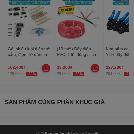
Gói nhiều loại điện trở
(10 mét) Dây điện
Kìm bấm cos 
cắm, điện trở dán cho
PVC, 1 lõi đồng si chì,
YTH dây điện 
anh em thợ cần đủ loại
nhiều lõi mạ thiếc, 20-
30AWG-10AW
22AWG
102.400₫
23.200₫
227.200₫
128.000₫
29.000₫
284.000₫
-20%
-20%
-20%
SẢN PHẨM CÙNG PHÂN KHÚC GIÁ
Bạn muốn nhận khuyến mãi