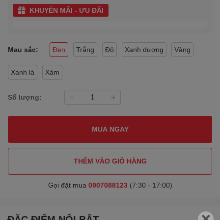
KHUYẾN MÃI - ƯU ĐÃI
Mau sắc:
Đen
Trắng
Đỏ
Xanh dương
Vàng
Xanh lá
Xám
Số lượng:
MUA NGAY
THÊM VÀO GIỎ HÀNG
Gọi đặt mua
0907088123
(7:30 - 17:00)
ĐẶC ĐIỂM NỔI BẬT