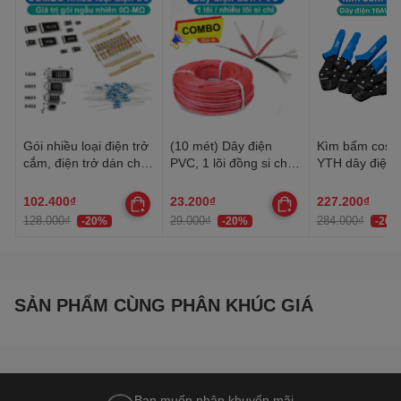
Gói nhiều loại điện trở
(10 mét) Dây điện
Kìm bấm cos 
cắm, điện trở dán cho
PVC, 1 lõi đồng si chì,
YTH dây điện 
anh em thợ cần đủ loại
nhiều lõi mạ thiếc, 20-
30AWG-10AW
22AWG
102.400₫
23.200₫
227.200₫
128.000₫
29.000₫
284.000₫
-20%
-20%
-20%
SẢN PHẨM CÙNG PHÂN KHÚC GIÁ
Bạn muốn nhận khuyến mãi