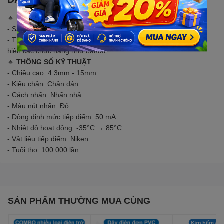
🔹
MÔ TẢ SẢN PHẨM
- Sản phẩm nút nhấn kích thước 6x6mm với 4 chân dán.
- Thường được sử dụng trong các bảng mạch điện tử để thực
hiện các chức năng như bật/tắt.
🔹
THÔNG SỐ KỸ THUẬT
- Chiều cao: 4.3mm - 15mm
- Kiểu chân: Chân dán
- Cách nhấn: Nhấn nhả
- Màu nút nhấn: Đỏ
- Dòng định mức tiếp điểm: 50 mA
- Nhiệt độ hoạt động: -35°C → 85°C
- Vật liệu tiếp điểm: Niken
- Tuổi thọ: 100.000 lần
SẢN PHẨM THƯỜNG MUA CÙNG