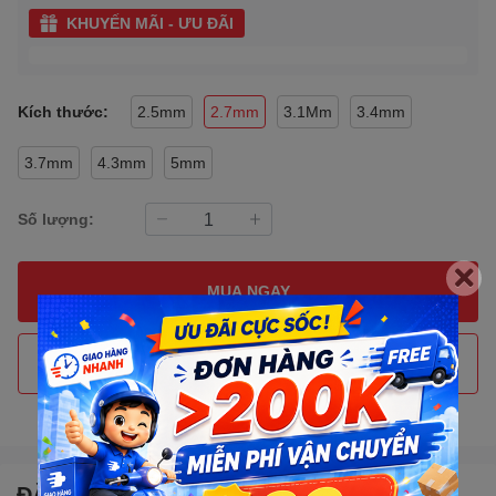
KHUYẾN MÃI - ƯU ĐÃI
Kích thước:
2.5mm
2.7mm
3.1Mm
3.4mm
3.7mm
4.3mm
5mm
Số lượng:
MUA NGAY
THÊM VÀO GIỎ HÀNG
Gọi đặt mua
0907088123
(7:30 - 17:00)
ĐẶC ĐIỂM NỔI BẬT