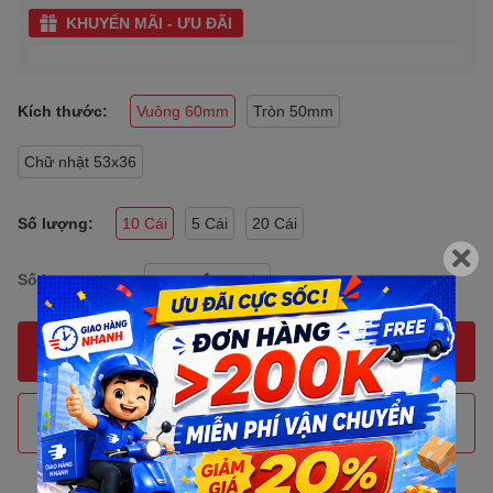
KHUYẾN MÃI - ƯU ĐÃI
Kích thước:
Vuông 60mm
Tròn 50mm
Chữ nhật 53x36
Số lượng:
10 Cái
5 Cái
20 Cái
Số lượng:
MUA NGAY
THÊM VÀO GIỎ HÀNG
Gọi đặt mua
0907088123
(7:30 - 17:00)