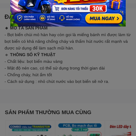
ĐẶC ĐIỂM NỔI BẬT
🔹 MÔ TẢ SẢN PHẨM
- Bọt biển chùi mỏ hàn hay còn gọi là miếng bánh mì được làm từ
bọt biển có khả năng chống cháy và thấm hút nước rất mạnh và
được sử dụng để làm sạch mũi hàn.
🔹
THÔNG SỐ KỸ THUẬT
- Chất liệu: bọt biển màu vàng
- Mật độ nén cao, có thể sử dụng trong thời gian dài
- Chống cháy, hút ẩm tốt
- Cách sử dụng : nhỏ chút nước vào bọt biển sẽ nở ra.
SẢN PHẨM THƯỜNG MUA CÙNG