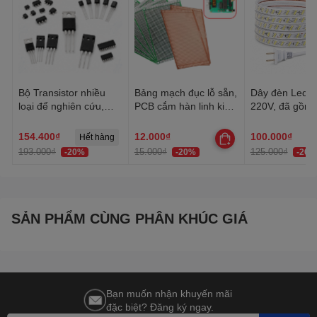
Bộ Transistor nhiều
Bảng mạch đục lỗ sẵn,
Dây đèn Led tr
loại để nghiên cứu,
PCB cắm hàn linh kiện
220V, đã gồm 
học tập, thực hành
đa năng 1 mặt, 2 mặt
Dây Led chống
trang trí quấn 
154.400₫
12.000₫
100.000₫
Hết hàng
trần, lễ Tết
193.000₫
15.000₫
125.000₫
-20%
-20%
-20%
SẢN PHẨM CÙNG PHÂN KHÚC GIÁ
Bạn muốn nhận khuyến mãi
đặc biệt? Đăng ký ngay.