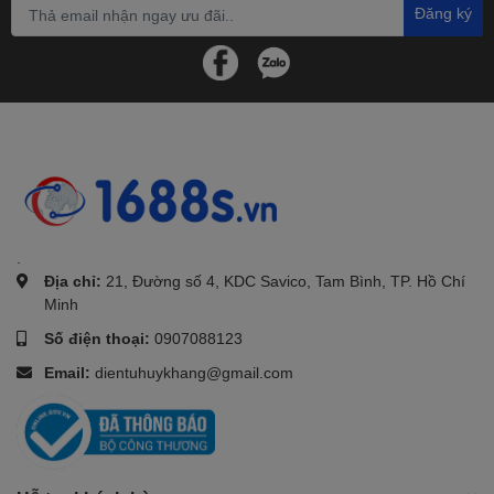
Đăng ký
.
Địa chỉ:
21, Đường số 4, KDC Savico, Tam Bình, TP. Hồ Chí
Minh
Số điện thoại:
0907088123
Email:
dientuhuykhang@gmail.com