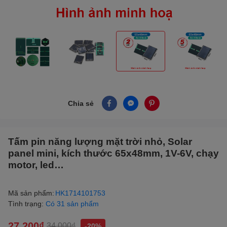
Chia sẻ
Tấm pin năng lượng mặt trời nhỏ, Solar
panel mini, kích thước 65x48mm, 1V-6V, chạy
motor, led…
Mã sản phẩm:
HK1714101753
Tình trạng:
Có 31 sản phẩm
27.200₫
34.000₫
-20%