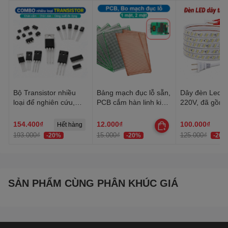
Bộ Transistor nhiều
Bảng mạch đục lỗ sẵn,
Dây đèn Led tr
loại để nghiên cứu,
PCB cắm hàn linh kiện
220V, đã gồm 
học tập, thực hành
đa năng 1 mặt, 2 mặt
Dây Led chống
trang trí quấn 
154.400₫
12.000₫
100.000₫
Hết hàng
trần, lễ Tết
193.000₫
15.000₫
125.000₫
-20%
-20%
-20%
SẢN PHẨM CÙNG PHÂN KHÚC GIÁ