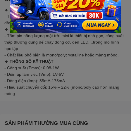
🔹 LƯU Ý
- Tấm pin không hàn dây sẵn, nếu có lô NCC gửi kèm thì sẽ có
dây hàn sẵn. còn mặc định sẽ là không có dây.
🔹 MÔ TẢ SẢN PHẨM
- Tấm pin năng lượng mặt trời mini là thiết bị nhỏ gọn, công suất
thấp thường dùng để chạy động cơ, đèn LED,...trong mô hình
học tập.
- Chất liệu phổ biến là mono/polycrystalline hoặc màng mỏng.
🔹 THÔNG SỐ KỸ THUẬT
Công suất (Pmax): 0.08-1W
-
Điện áp làm việc (Vmp): 1V-6V
-
Dòng điện (Imp): 35mA-175mA
-
Hiệu suất chuyển đổi: 15% – 22% (mono/poly cao hơn màng
-
mỏng
SẢN PHẨM THƯỜNG MUA CÙNG