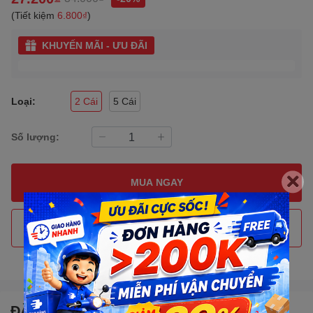
(Tiết kiệm
6.800₫
)
KHUYẾN MÃI - ƯU ĐÃI
Loại:
2 Cái
5 Cái
Số lượng:
MUA NGAY
THÊM VÀO GIỎ HÀNG
Gọi đặt mua
0907088123
(7:30 - 17:00)
ĐẶC ĐIỂM NỔI BẬT