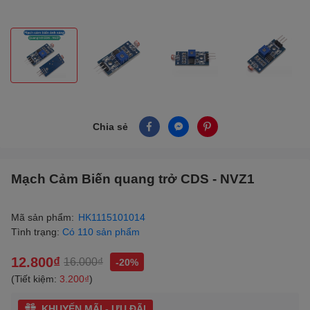
Chia sẻ
Mạch Cảm Biến quang trở CDS - NVZ1
Mã sản phẩm:
HK1115101014
Tình trạng:
Có 110 sản phẩm
12.800₫
16.000₫
-20%
(Tiết kiệm:
3.200₫
)
KHUYẾN MÃI - ƯU ĐÃI