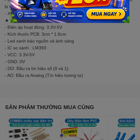
bị theo cường độ ánh sáng môi trường.
- Xuất tín hiệu Digital rất dễ sử dụng.
🔹 THÔNG SỐ KỸ THUẬT:
- Điện áp hoạt động: 3.3V-5V
- Kích thước PCB: 3cm * 1.6cm
- Led xanh báo nguồn và ánh sáng
- IC so sánh : LM393
- VCC: 3.3V-5V
- GND: 0V
- DO: Đầu ra tín hiệu số (0 và 1)
- AO: Đầu ra Analog (Tín hiệu tương tự)
SẢN PHẨM THƯỜNG MUA CÙNG