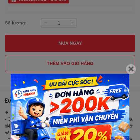
Số lượng:
MUA NGAY
THÊM VÀO GIỎ HÀNG
Gọi đặt mua
0907088123
(7:30 - 17:00)
ĐẶC ĐIỂM NỔI BẬT
🔹 MÔ TẢ SẢN PHẨM:
- Cảm biến ánh sáng quang trở CDS có tích hợp sẵn Op-amp và
biến trở so sánh mức tín hiệu giúp cho việc nhận biết tín hiệu trở
nên dễ dàng.
- Cảm biến ánh sáng này thường dùng để nhận biết, bật tắt thiết