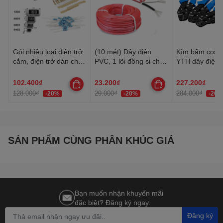
Gói nhiều loại điện trở
(10 mét) Dây điện
Kìm bấm cos 
cắm, điện trở dán cho
PVC, 1 lõi đồng si chì,
YTH dây điện 
anh em thợ cần đủ loại
nhiều lõi mạ thiếc, 20-
30AWG-10AW
22AWG
102.400₫
23.200₫
227.200₫
128.000₫
29.000₫
284.000₫
-20%
-20%
-20%
SẢN PHẨM CÙNG PHÂN KHÚC GIÁ
Bạn muốn nhận khuyến mãi
đặc biệt? Đăng ký ngay.
Đăng ký