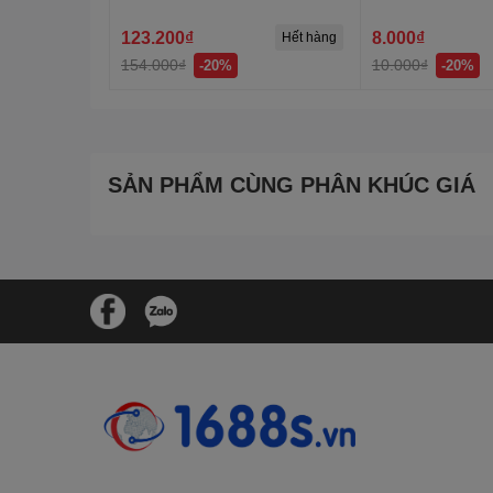
mặt, 2 mặt
123.200₫
8.000₫
Hết hàng
154.000₫
10.000₫
-20%
-20%
SẢN PHẨM CÙNG PHÂN KHÚC GIÁ
.