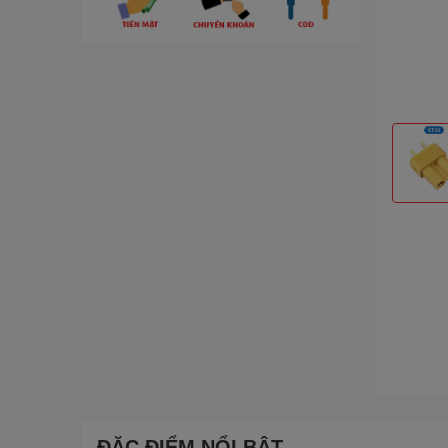
ĐẶC ĐIỂM NỔI BẬT