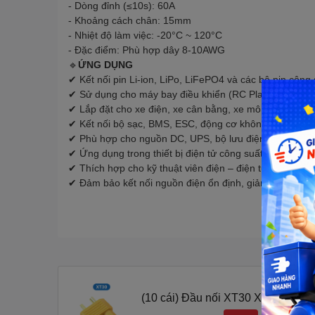
- Dòng đỉnh (≤10s): 60A
- Khoảng cách chân: 15mm
- Nhiệt độ làm việc: -20°C ~ 120°C
- Đặc điểm: Phù hợp dây 8-10AWG
🔹
ỨNG DỤNG
✔ Kết nối pin Li-ion, LiPo, LiFePO4 và các bộ pin công 
✔ Sử dụng cho máy bay điều khiển (RC Plane), ô tô đi
✔ Lắp đặt cho xe điện, xe cân bằng, xe mô hình, xe robo
✔ Kết nối bộ sạc, BMS, ESC, động cơ không chổi than (
✔ Phù hợp cho nguồn DC, UPS, bộ lưu điện, hệ thống n
✔ Ứng dụng trong thiết bị điện tử công suất lớn, mô hì
✔ Thích hợp cho kỹ thuật viên điện – điện tử, maker, h
✔ Đảm bảo kết nối nguồn điện ổn định, giảm điện trở ti
(10 cái) Đầu nối XT30 XT60 XT90 X
suất cao