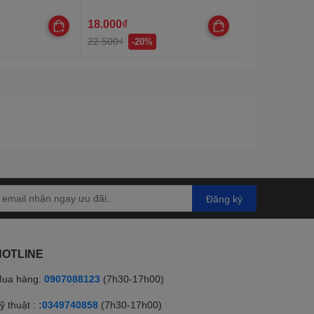
18.000₫
22.500₫
-20%
Đăng ký
HOTLINE
ua hàng:
0907088123
(7h30-17h00)
ỹ thuật :
:0349740858
(7h30-17h00)