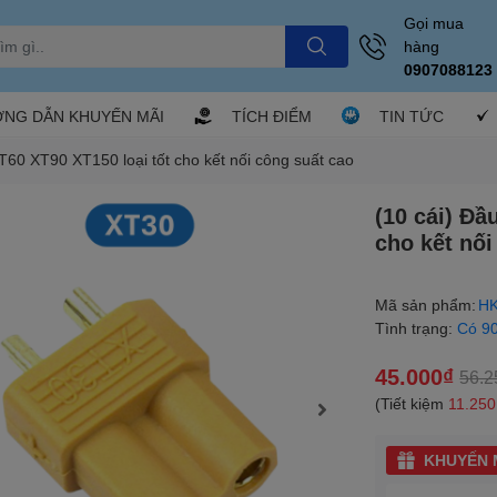
Gọi mua
hàng
0907088123
NG DẪN KHUYẾN MÃI
TÍCH ĐIỂM
TIN TỨC
T60 XT90 XT150 loại tốt cho kết nối công suất cao
(10 cái) Đầ
cho kết nối
Mã sản phẩm:
HK
Tình trạng:
Có 9
45.000₫
56.2
(Tiết kiệm
11.250
KHUYẾN M