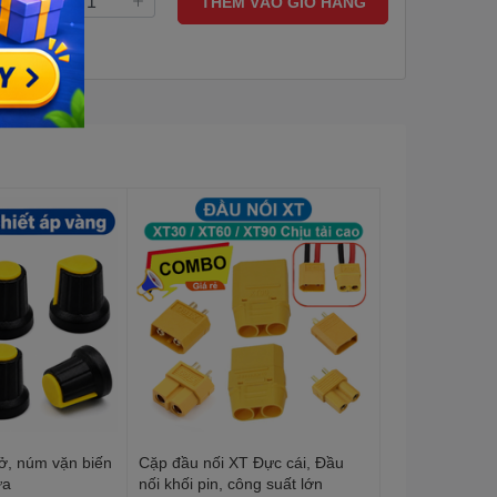
THÊM VÀO GIỎ HÀNG
ở, núm vặn biến
Cặp đầu nối XT Đực cái, Đầu
ựa
nối khối pin, công suất lớn