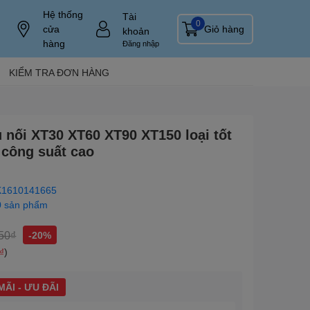
Hệ thống
Tài
0
cửa
Giỏ hàng
khoản
hàng
Đăng nhập
KIỂM TRA ĐƠN HÀNG
u nối XT30 XT60 XT90 XT150 loại tốt
 công suất cao
1610141665
0 sản phẩm
50₫
-20%
₫
)
ÃI - ƯU ĐÃI