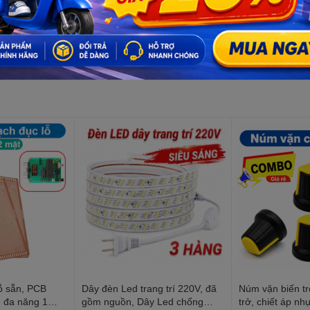
Số lượng:
ỗ sẵn, PCB
Dây đèn Led trang trí 220V, đã
Núm vặn biến tr
n đa năng 1
gồm nguồn, Dây Led chống
trở, chiết áp nh