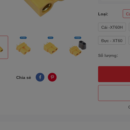
Loại:
C
Cái -XT60H
Đực - XT60
Số lượng:
Chia sẻ