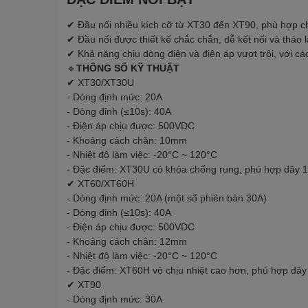
✔ Đầu nối nhiều kích cỡ từ XT30 đến XT90, phù hợp cho
✔ Đầu nối được thiết kế chắc chắn, dễ kết nối và tháo l
✔ Khả năng chịu dòng điện và điện áp vượt trội, với cá
🔹
THÔNG SỐ KỸ THUẬT
✔ XT30/XT30U
- Dòng định mức: 20A
- Dòng đỉnh (≤10s): 40A
- Điện áp chịu được: 500VDC
- Khoảng cách chân: 10mm
- Nhiệt độ làm việc: -20°C ~ 120°C
- Đặc điểm: XT30U có khóa chống rung, phù hợp dây
✔ XT60/XT60H
- Dòng định mức: 20A (một số phiên bản 30A)
- Dòng đỉnh (≤10s): 40A
- Điện áp chịu được: 500VDC
- Khoảng cách chân: 12mm
- Nhiệt độ làm việc: -20°C ~ 120°C
- Đặc điểm: XT60H vỏ chịu nhiệt cao hơn, phù hợp d
✔ XT90
- Dòng định mức: 30A