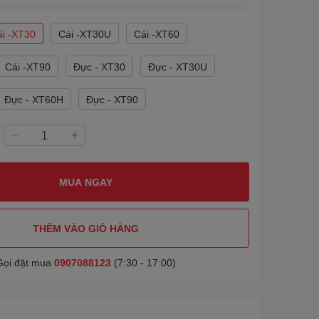
ái -XT30
Cái -XT30U
Cái -XT60
Cái -XT90
Đực - XT30
Đực - XT30U
Đực - XT60H
Đực - XT90
MUA NGAY
THÊM VÀO GIỎ HÀNG
Gọi đặt mua
0907088123
(7:30 - 17:00)