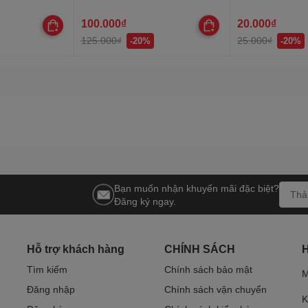
nước, trang trí quấn cây, hắt
trần, lễ Tết
100.000₫
20.000₫
125.000₫
25.000₫
-20%
-20%
Bạn muốn nhận khuyến mãi đặc biệt?
Đăng ký ngay.
Hỗ trợ khách hàng
CHÍNH SÁCH
Tìm kiếm
Chính sách bảo mật
M
Đăng nhập
Chính sách vận chuyển
K