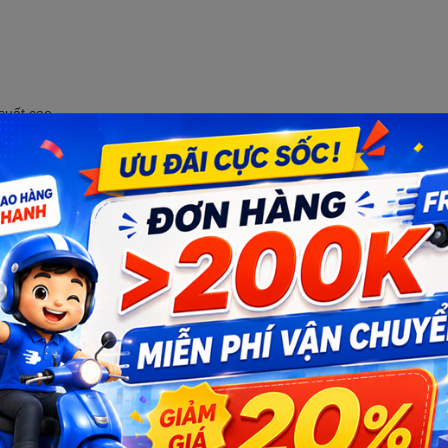
suất cao.
ều khiển (RC Car), tàu thuyền RC và Drone FPV.
t và các thiết bị chạy pin.
Brushless Motor), biến tần và bộ điều khiển công suất.
ăng lượng mặt trời, pin dự phòng và lưu trữ năng lượng.
nh DIY, phòng thí nghiệm, nghiên cứu và phát triển sản phẩm.
ọc sinh – sinh viên và các dự án STEM, Robotics.
ếp xúc và tăng độ an toàn cho hệ thống truyền tải điện.
T150 loại tốt cho kết nối công